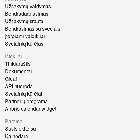
Užsakymų valdymas
Bendradarbiavimas
Užsakymų srautai
Bendravimas su svečiais
Įterpiami valdikliai
Svetainių kūrėjas
Ištekliai
Tinklaraštis
Dokumentai
Gidai
API nuoroda
Svetainių kūrėjai
Partnerių programa
Airbnb calendar widget
Parama
Susisiekite su
Kainodara