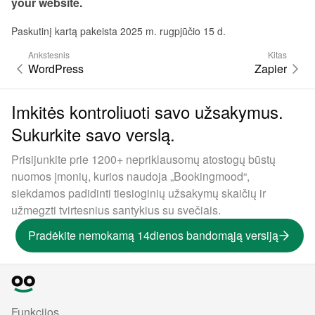
your website.
Paskutinį kartą pakeista 2025 m. rugpjūčio 15 d.
Ankstesnis
Kitas
WordPress
Zapier
Imkitės kontroliuoti savo užsakymus.
Sukurkite savo verslą.
Prisijunkite prie 1200+ nepriklausomų atostogų būstų
nuomos įmonių, kurios naudoja „Bookingmood“,
siekdamos padidinti tiesioginių užsakymų skaičių ir
užmegzti tvirtesnius santykius su svečiais.
Pradėkite nemokamą 14dienos bandomąją versiją
Funkcijos