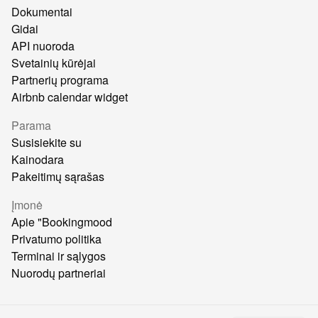
Dokumentai
Gidai
API nuoroda
Svetainių kūrėjai
Partnerių programa
Airbnb calendar widget
Parama
Susisiekite su
Kainodara
Pakeitimų sąrašas
Įmonė
Apie "Bookingmood
Privatumo politika
Terminai ir sąlygos
Nuorodų partneriai