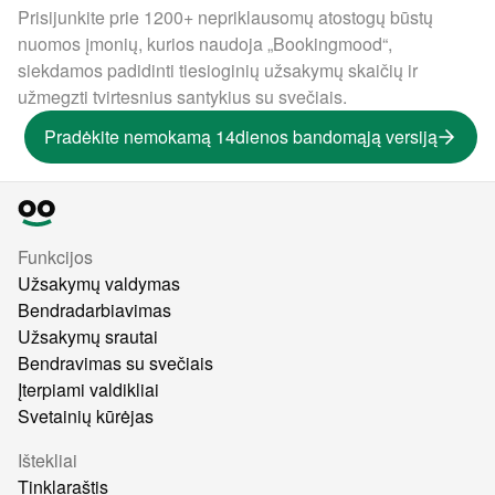
Prisijunkite prie 1200+ nepriklausomų atostogų būstų
nuomos įmonių, kurios naudoja „Bookingmood“,
siekdamos padidinti tiesioginių užsakymų skaičių ir
užmegzti tvirtesnius santykius su svečiais.
Pradėkite nemokamą 14dienos bandomąją versiją
Funkcijos
Užsakymų valdymas
Bendradarbiavimas
Užsakymų srautai
Bendravimas su svečiais
Įterpiami valdikliai
Svetainių kūrėjas
Ištekliai
Tinklaraštis