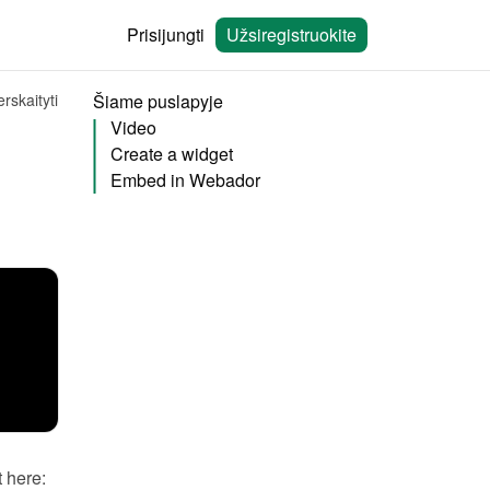
Prisijungti
Užsiregistruokite
rskaityti
Šiame puslapyje
Video
Create a widget
Embed in Webador
You will need to create a widget in Bookingmood first. Learn how to create it here: 