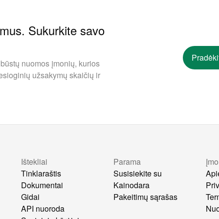
ymus. Sukurkite savo
Pradėki
 būstų nuomos įmonių, kurios
esioginių užsakymų skaičių ir
Ištekliai
Parama
Įmo
s
Tinklaraštis
Susisiekite su
Api
Dokumentai
Kainodara
Pri
Gidai
Pakeitimų sąrašas
Ter
API nuoroda
Nuo