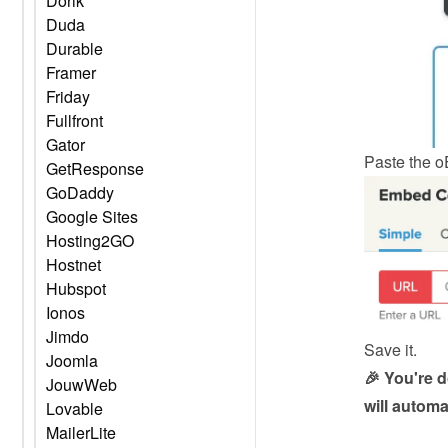
Dorik
Duda
Durable
Framer
Friday
Fullfront
Gator
Paste the 
o
GetResponse
GoDaddy
Google Sites
Hosting2GO
Hostnet
Hubspot
Ionos
Jimdo
Save it.
Joomla
🎉 You're 
JouwWeb
will automa
Lovable
MailerLite