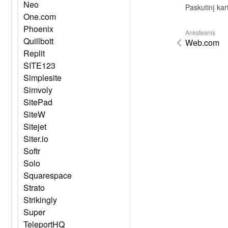
Neo
Paskutinį kar
One.com
Phoenix
Ankstesnis
Quillbott
Web.com
Replit
SITE123
Simplesite
Simvoly
SitePad
SiteW
Sitejet
Siter.io
Softr
Solo
Squarespace
Strato
Strikingly
Super
TeleportHQ