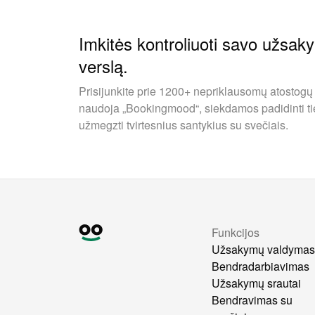
Imkitės kontroliuoti savo užsak
verslą.
Prisijunkite prie 1200+ nepriklausomų atostogų
naudoja „Bookingmood“, siekdamos padidinti ti
užmegzti tvirtesnius santykius su svečiais.
Funkcijos
Užsakymų valdyma
Bendradarbiavimas
Užsakymų srautai
Bendravimas su