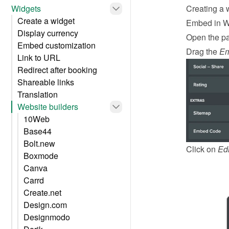
Widgets
Creating a 
Create a widget
Embed in 
Display currency
Open the pa
Embed customization
Drag the 
Em
Link to URL
Redirect after booking
Shareable links
Translation
Website builders
10Web
Base44
Bolt.new
Click on 
Ed
Boxmode
Canva
Carrd
Create.net
Design.com
Designmodo