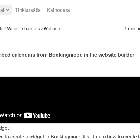
iai
Tinklaraštis
Kainodara
ts
Website builders
Webador
1 min pe
You can embed calendars from Bookingmood in the website builder 
dget