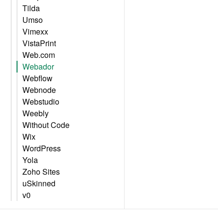
Tilda
Umso
Vimexx
VistaPrint
Web.com
Webador
Webflow
Webnode
Webstudio
Weebly
Without Code
Wix
WordPress
Yola
Zoho Sites
uSkinned
v0