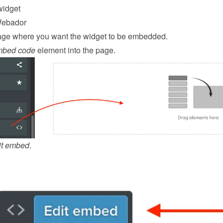
widget
Webador
ge where you want the widget to be embedded.
bed code
 element into the page.
it embed
.