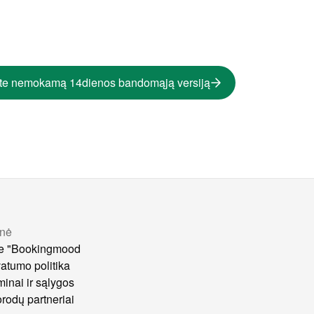
te nemokamą 14dienos bandomąją versiją
nė
e "Bookingmood
vatumo politika
minai ir sąlygos
rodų partneriai