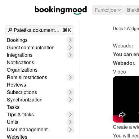
Funkcijos
Ištekl
Docs
Widge
Paieška dokumentuose
⌘K
Bookings
Webador
Guest communication
Integrations
Notifications
Webador
.
Organizations
Video
Rent & restrictions
Reviews
Subscriptions
Synchronization
Tasks
Tips & tricks
Units
Create a wi
User management
Websites