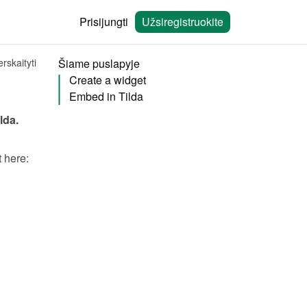
Prisijungti
Užsiregistruokite
rskaityti
Šiame puslapyje
Create a widget
Embed in Tilda
ilda
.
You will need to create a widget in Bookingmood first. Learn how to create it here: 