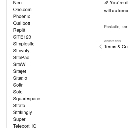
🎉 You're 
Neo
One.com
will automa
Phoenix
Quillbott
Paskutinį kar
Replit
SITE123
Ankstesnis
Simplesite
Terms & Con
Simvoly
SitePad
SiteW
Sitejet
Siter.io
Softr
Solo
Squarespace
Strato
Strikingly
Super
TeleportHQ