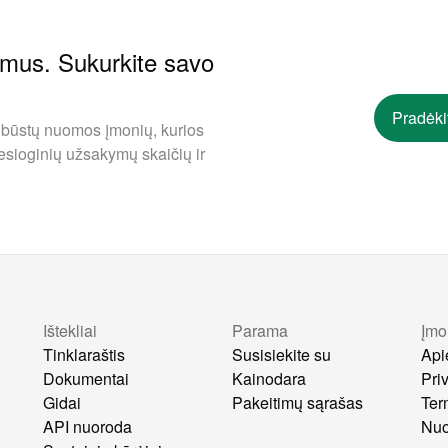
ymus. Sukurkite savo
Pradėki
 būstų nuomos įmonių, kurios
esioginių užsakymų skaičių ir
Ištekliai
Parama
Įmo
s
Tinklaraštis
Susisiekite su
Api
Dokumentai
Kainodara
Pri
Gidai
Pakeitimų sąrašas
Ter
API nuoroda
Nuo