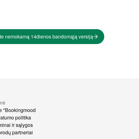
te nemokamą 14dienos bandomąją versiją
nė
e "Bookingmood
vatumo politika
minai ir sąlygos
rodų partneriai