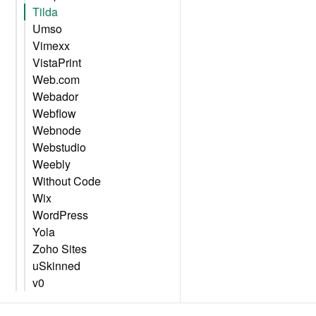
Tilda
Umso
Vimexx
VistaPrint
Web.com
Webador
Webflow
Webnode
Webstudio
Weebly
Without Code
Wix
WordPress
Yola
Zoho Sites
uSkinned
v0