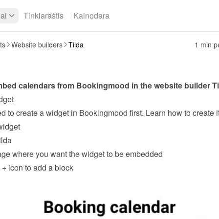
iai
Tinklaraštis
Kainodara
ts
Website builders
Tilda
1 min pe
bed calendars from Bookingmood in the website builder 
T
dget
widget
ilda
age where you want the widget to be embedded
 
+
 icon to add a block