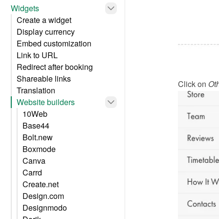
Widgets
Create a widget
Display currency
Embed customization
Link to URL
Redirect after booking
Shareable links
Click on 
Ot
Translation
Website builders
10Web
Base44
Bolt.new
Boxmode
Canva
Carrd
Create.net
Design.com
Designmodo