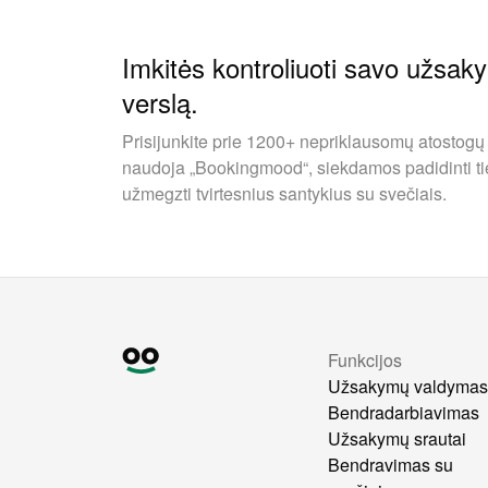
Imkitės kontroliuoti savo užsak
verslą.
Prisijunkite prie 1200+ nepriklausomų atostogų
naudoja „Bookingmood“, siekdamos padidinti ti
užmegzti tvirtesnius santykius su svečiais.
Funkcijos
Užsakymų valdyma
Bendradarbiavimas
Užsakymų srautai
Bendravimas su