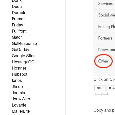
Dorik
Duda
Durable
Framer
Friday
Fullfront
Gator
GetResponse
GoDaddy
Google Sites
Hosting2GO
Hostnet
Hubspot
Click on 
Co
Ionos
Jimdo
Joomla
JouwWeb
Lovable
Copy and pa
MailerLite