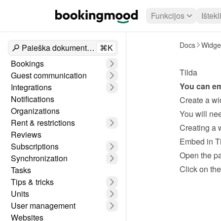
Funkcijos
Ištekl
Docs
Widge
Paieška dokumentuose
⌘K
Bookings
Tilda
Guest communication
You can em
Integrations
Notifications
Create a wi
Organizations
Rent & restrictions
Creating a 
Reviews
Embed in T
Subscriptions
Open the p
Synchronization
Click on the
Tasks
Tips & tricks
Units
User management
Websites