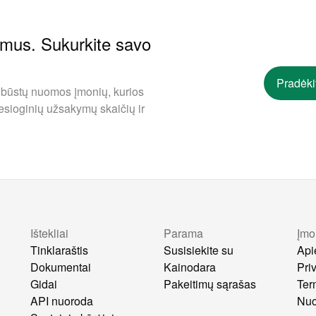
ymus. Sukurkite savo
Pradėki
 būstų nuomos įmonių, kurios
esioginių užsakymų skaičių ir
Ištekliai
Parama
Įmo
s
Tinklaraštis
Susisiekite su
Api
Dokumentai
Kainodara
Pri
Gidai
Pakeitimų sąrašas
Ter
API nuoroda
Nuo