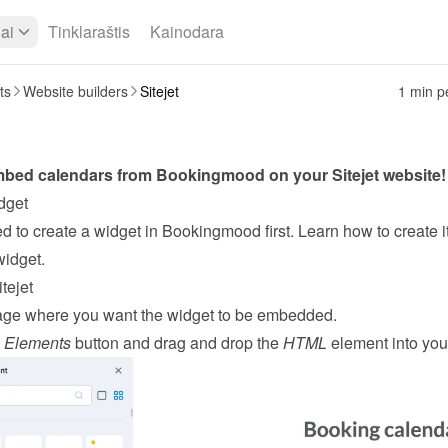
iai
Tinklaraštis
Kainodara
ts
Website builders
Sitejet
1 min pe
mbed calendars from Bookingmood on your 
Sitejet
 website!
dget
widget
.
tejet
ge where you want the widget to be embedded.
 
Elements
 button and drag and drop the 
HTML
 element into you