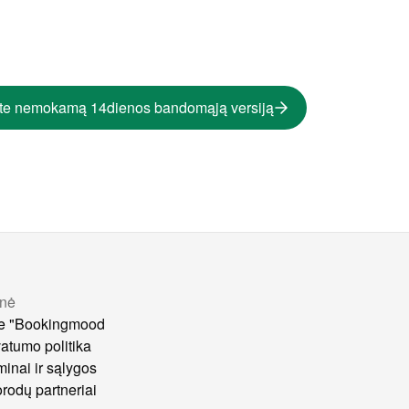
te nemokamą 14dienos bandomąją versiją
nė
e "Bookingmood
vatumo politika
minai ir sąlygos
rodų partneriai