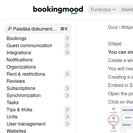
Funkcijos
Ištekl
Docs
Widge
Paieška dokumentuose
⌘K
Bookings
Sitejet
Guest communication
You can e
Integrations
Notifications
Create a wi
Organizations
Rent & restrictions
Creating a 
Reviews
Embed in Si
Subscriptions
Open the pa
Synchronization
Click on the
Tasks
Tips & tricks
Units
User management
Websites