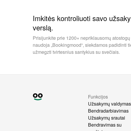
Imkitės kontroliuoti savo užsak
verslą.
Prisijunkite prie 1200+ nepriklausomų atostogų
naudoja „Bookingmood“, siekdamos padidinti ti
užmegzti tvirtesnius santykius su svečiais.
Funkcijos
Užsakymų valdyma
Bendradarbiavimas
Užsakymų srautai
Bendravimas su