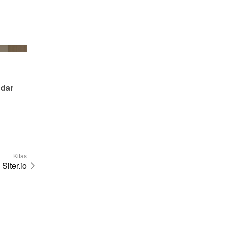
dar 
Kitas
Siter.io