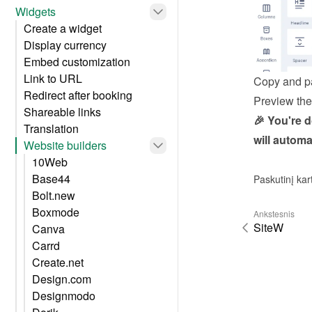
Widgets
Create a widget
Display currency
Embed customization
Link to URL
Copy and pa
Redirect after booking
Preview the 
Shareable links
🎉 You're 
Translation
will automa
Website builders
10Web
Base44
Paskutinį kar
Bolt.new
Boxmode
Ankstesnis
SiteW
Canva
Carrd
Create.net
Design.com
Designmodo