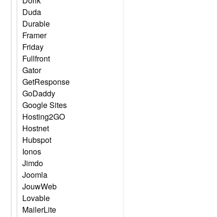
Dorik
Duda
Durable
Framer
Friday
Fullfront
Gator
GetResponse
GoDaddy
Google Sites
Hosting2GO
Hostnet
Hubspot
Ionos
Jimdo
Joomla
JouwWeb
Lovable
MailerLite