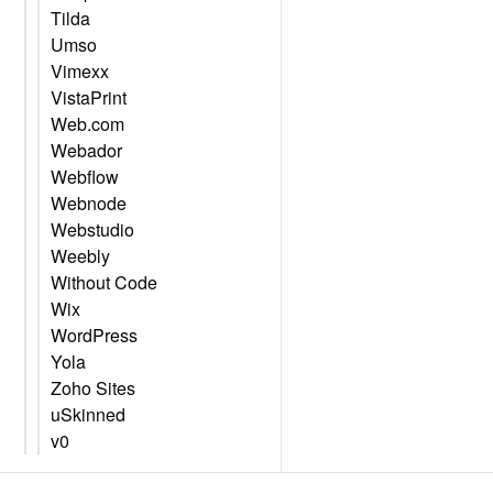
Tilda
Umso
Vimexx
VistaPrint
Web.com
Webador
Webflow
Webnode
Webstudio
Weebly
Without Code
Wix
WordPress
Yola
Zoho Sites
uSkinned
v0