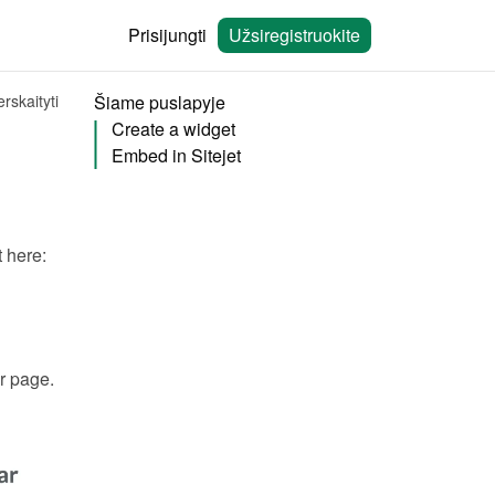
Prisijungti
Užsiregistruokite
rskaityti
Šiame puslapyje
Create a widget
Embed in Sitejet
You will need to create a widget in Bookingmood first. Learn how to create it here: 
r page.