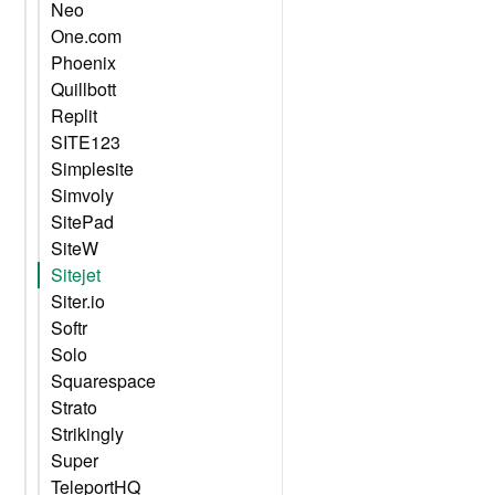
Neo
One.com
Phoenix
Quillbott
Replit
SITE123
Simplesite
Simvoly
SitePad
SiteW
Sitejet
Siter.io
Softr
Solo
Squarespace
Strato
Strikingly
Super
TeleportHQ