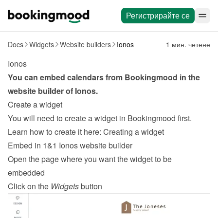
Регистрирайте се
Docs
Widgets
Website builders
Ionos
1 мин. четене
Ionos
You can embed calendars from Bookingmood in the 
website builder of 
Ionos
.
Create a widget
You will need to create a widget in Bookingmood first. 
Learn how to create it here: 
Creating a widget
Embed in 1&1 Ionos website builder
Open the page where you want the widget to be 
embedded
Click on the 
Widgets
 button