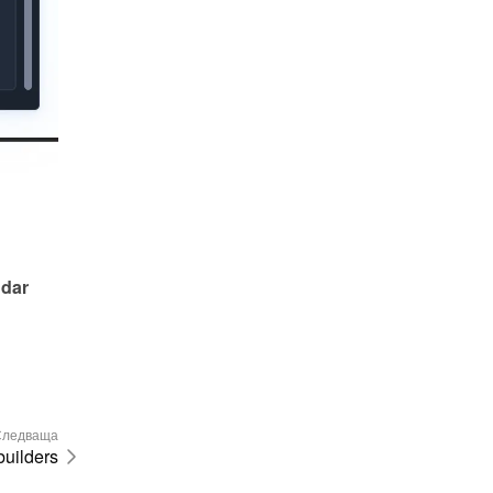
dar 
ледваща
builders