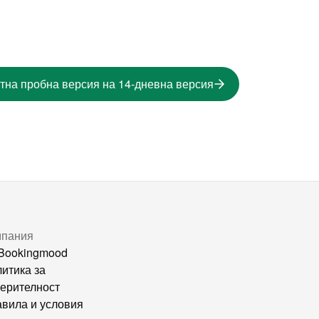
тна пробна версия на 14-дневна версия
мпания
Bookingmood
итика за
ерителност
вила и условия