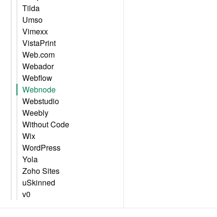
Tilda
Umso
Vimexx
VistaPrint
Web.com
Webador
Webflow
Webnode
Webstudio
Weebly
Without Code
Wix
WordPress
Yola
Zoho Sites
uSkinned
v0