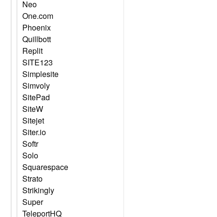
Neo
One.com
Phoenix
Quillbott
Replit
SITE123
Simplesite
Simvoly
SitePad
SiteW
Sitejet
Siter.io
Softr
Solo
Squarespace
Strato
Strikingly
Super
TeleportHQ