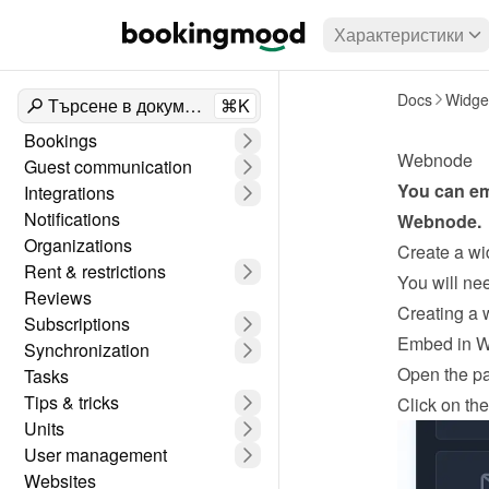
Характеристики
Docs
Widge
Търсене в документи
⌘K
Bookings
Webnode
Guest communication
Integrations
Notifications
Webnode
.
Organizations
Create a wi
Rent & restrictions
Reviews
Creating a 
Subscriptions
Embed in 
Synchronization
Open the pa
Tasks
Tips & tricks
Click on the
Units
User management
Websites