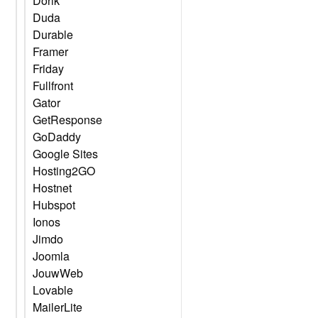
Dorik
Duda
Durable
Framer
Friday
Fullfront
Gator
GetResponse
GoDaddy
Google Sites
Hosting2GO
Hostnet
Hubspot
Ionos
Jimdo
Joomla
JouwWeb
Lovable
MailerLite