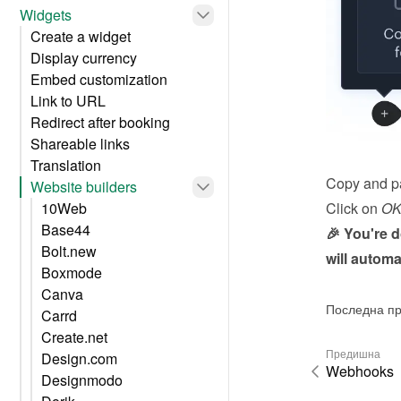
Widgets
Create a widget
Display currency
Embed customization
Link to URL
Redirect after booking
Shareable links
Translation
Copy and pa
Website builders
Click on 
O
10Web
Base44
🎉 You're 
Bolt.new
will automa
Boxmode
Canva
Последна пр
Carrd
Create.net
Предишна
Design.com
Webhooks
Designmodo