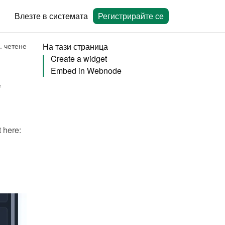
Влезте в системата
Регистрирайте се
. четене
На тази страница
Create a widget
Embed in Webnode
You can embed calendars from Bookingmood in the website builder of 
You will need to create a widget in Bookingmood first. Learn how to create it here: 