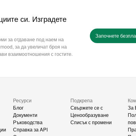
циите си. Изградете
Започнете безпла
ми за отдаване под наем на
mood, за да увеличат броя на
ави взаимоотношения с гостите.
Ресурси
Подкрепа
Ко
Блог
Свържете се с
За 
Документи
Ценообразуване
Пол
Ръководства
Списък с промени
пов
ции
Справка за API
Пра