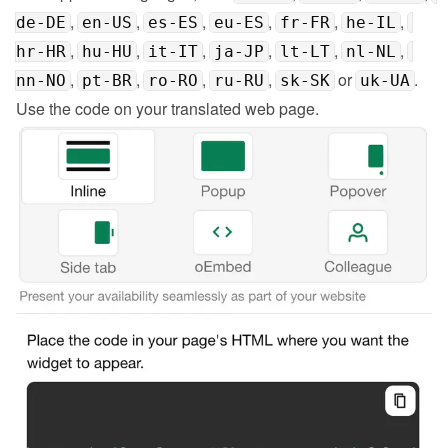
, 
, 
, 
, 
, 
, 
de-DE
en-US
es-ES
eu-ES
fr-FR
he-IL
, 
, 
, 
, 
, 
, 
hr-HR
hu-HU
it-IT
ja-JP
lt-LT
nl-NL
, 
, 
, 
, 
 or 
.
nn-NO
pt-BR
ro-RO
ru-RU
sk-SK
uk-UA
Use the code on your translated web page.