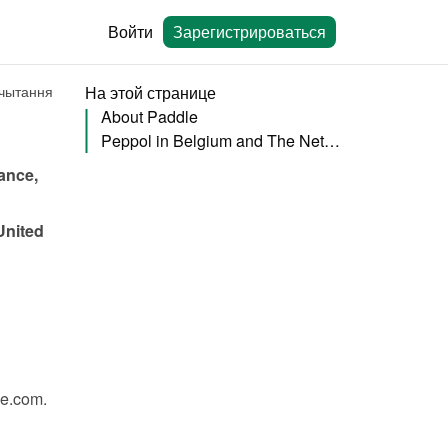
Войти
Зарегистрироваться
 чытання
На этой странице
About Paddle
Peppol in Belgium and The Netherlands
nce, 
nited 
le.com
.