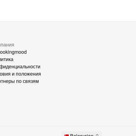
мпания
ookingmood
итика
фиденциальности
овия и положения
тнеры по связям
Belarusian