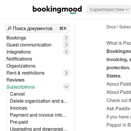
Характеристики
Docs
Subscr
Поиск документов
⌘K
Bookings
What is Pa
Guest communication
Bookingmoo
Integrations
Notifications
invoicing, 
Organizations
protection.
Rent & restrictions
States.
Reviews
About Padd
Subscriptions
About Padd
Cancel
Check out t
Delete organization and account
Invoices
Ask Paddle 
Payment and invoice information
If you have 
Pre-paid
Peppol in 
Upgrading and downgrading