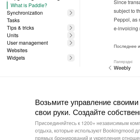
Since transa
What is Paddle?
subject to t
Synchronization
Peppol, as 
Tasks
Tips & tricks
e-invoicing
Units
User management
Последнее и
Websites
Widgets
Папярэдні
Weebly
Возьмите управление своими
свои руки. Создайте собствен
Присоединяйтесь к 1200+ независимым ком
отдыха, которые используют Bookingmood д
прямых бронирований и укрепления отношен