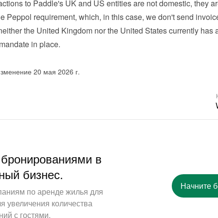
ctions to Paddle's UK and US entities are not domestic, they are
he Peppol requirement, which, in this case, we don't send invoice
neither the United Kingdom nor the United States currently has 
 mandate in place.
зменение 20 мая 2026 г.
 бронированиями в
ный бизнес.
Начните 
паниям по аренде жилья для
ля увеличения количества
ий с гостями.