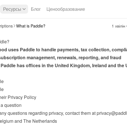
Ресурсы
Блог
Ценообразование
iptions
What is Paddle?
1 хвілін
ddle?
d uses Paddle to handle payments, tax collection, complia
subscription management, renewals, reporting, and fraud 
 Paddle has offices in the United Kingdom, Ireland and the U
le
le
heir Privacy Policy
a question
any questions regarding privacy, contact them at 
privacy@padd
Belgium and The Netherlands