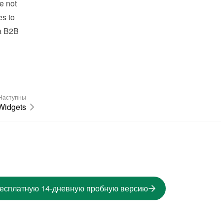
 not 
s to 
a B2B 
Наступны
Widgets
бесплатную 14-дневную пробную версию