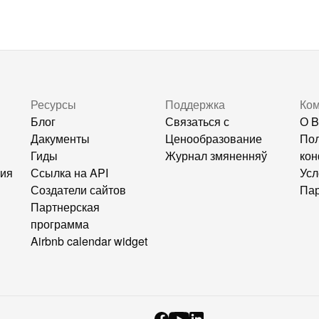
Ресурсы
Поддержка
Ко
Блог
Связаться с
О B
Дакументы
Ценообразование
Пол
Гиды
Журнал змяненняў
кон
ния
Ссылка на API
Усл
Создатели сайтов
Пар
Партнерская
программа
Airbnb calendar widget