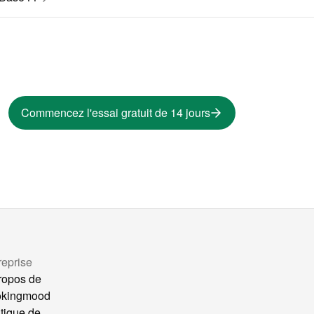
Commencez l'essai gratuit de 14 jours
reprise
ropos de
okingmood
itique de