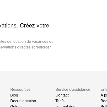
vations. Créez votre
tes de location de vacances qui
rvations directes et renforcer
Ressources
Service d'assistance
Ent
Blog
Contact
À p
Documentation
Tarifs
Bo
Guides
Journal des
Pol