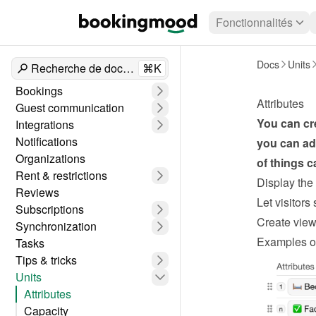
Fonctionnalités
Docs
Units
Recherche de documents
⌘K
Bookings
Attributes
Guest communication
You can cre
Integrations
Notifications
you can add
Organizations
of things c
Rent & restrictions
Display the 
Reviews
Let visitors 
Subscriptions
Create view
Synchronization
Examples of
Tasks
Tips & tricks
Units
Attributes
Capacity