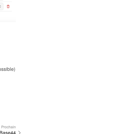
ossible)
Prochain
Base44