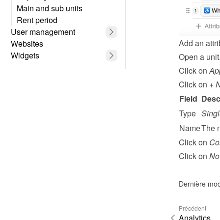
Main and sub units
Rent period
User management
Add an attri
Websites
Widgets
Open a unit
Click on 
Ap
Click on 
+ N
Field
Desc
Type
Singl
Name
The n
Click on 
Co
Click on 
No 
Dernière mod
Précédent
Analytics