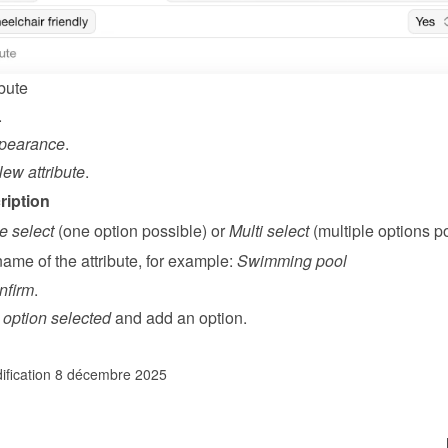
bute
.
pearance
.
ew attribute
.
ription
e select
 (one option possible) or 
Multi select
 (multiple options p
ame of the attribute, for example: 
Swimming pool
nfirm
.
option selected
 and add an option.
ification 8 décembre 2025