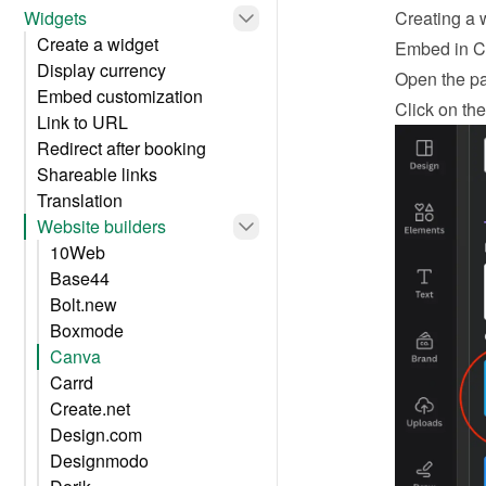
Widgets
Creating a 
Create a widget
Embed in 
Display currency
Open the pa
Embed customization
Click on the
Link to URL
Redirect after booking
Shareable links
Translation
Website builders
10Web
Base44
Bolt.new
Boxmode
Canva
Carrd
Create.net
Design.com
Designmodo