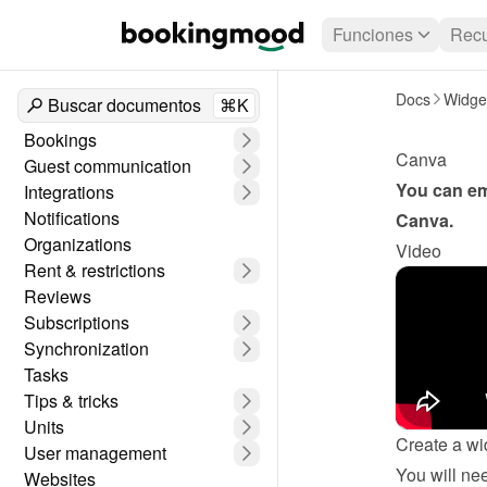
Funciones
Recu
Docs
Widge
Buscar documentos
⌘K
Bookings
Canva
Guest communication
Integrations
Notifications
Canva
.
Organizations
Video
Rent & restrictions
Reviews
Subscriptions
Synchronization
Tasks
Tips & tricks
Units
Create a wi
User management
Websites