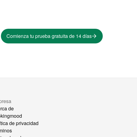
Comienza tu prueba gratuita de 14 días
presa
rca de
okingmood
ítica de privacidad
minos