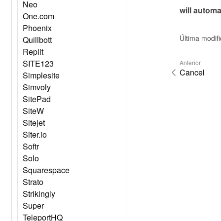
Neo
will automa
One.com
Phoenix
Última modifi
Quillbott
Replit
SITE123
Anterior
Cancel
Simplesite
Simvoly
SitePad
SiteW
Sitejet
Siter.io
Softr
Solo
Squarespace
Strato
Strikingly
Super
TeleportHQ