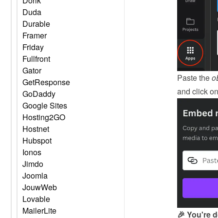
Dorik
Duda
Durable
Framer
Friday
Fullfront
Gator
Paste the 
o
GetResponse
and click on
GoDaddy
Google Sites
Hosting2GO
Hostnet
Hubspot
Ionos
Jimdo
Joomla
JouwWeb
Lovable
MailerLite
🎉 You're 