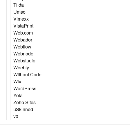
Tilda
Umso
Vimexx
VistaPrint
Web.com
Webador
Webflow
Webnode
Webstudio
Weebly
Without Code
Wix
WordPress
Yola
Zoho Sites
uSkinned
v0