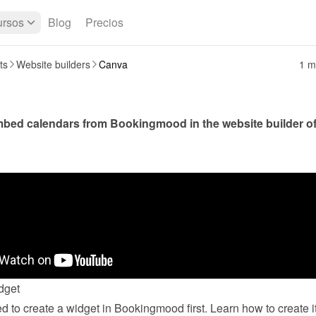
rsos
Blog
Precios
ts
Website builders
Canva
1 m
dget