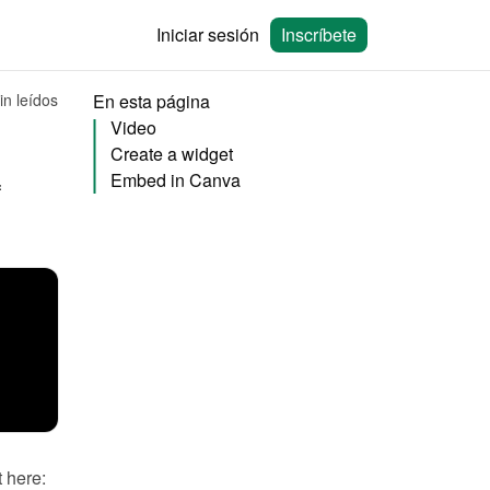
Iniciar sesión
Inscríbete
in leídos
En esta página
Video
Create a widget
Embed in Canva
You can embed calendars from Bookingmood in the website builder of 
You will need to create a widget in Bookingmood first. Learn how to create it here: 