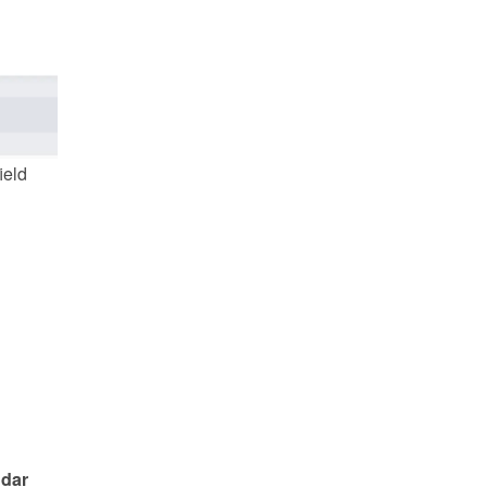
field 
dar 