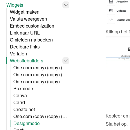
Widgets
Widget maken
Valuta weergeven
Embed customization
Klik op het 
Link naar URL
Omleiden na boeken
Deelbare links
Vertalen
Websitebuilders
One.com (copy) (copy) (copy) (copy)
One.com (copy) (copy) (copy) (copy)
One.com (copy) (copy)
Boxmode
Canva
Carrd
Create.net
Kopieer en 
One.com (copy) (copy) (copy) (copy) (copy)
Designmodo
Sla het op.