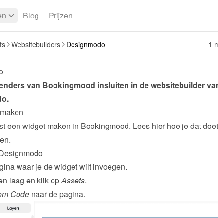
en
Blog
Prijzen
ts
Websitebuilders
Designmodo
1 m
o
do
.
 maken
ken
.
n Designmodo
ina waar je de widget wilt invoegen.
n laag en klik op 
Assets
.
om Code
 naar de pagina.