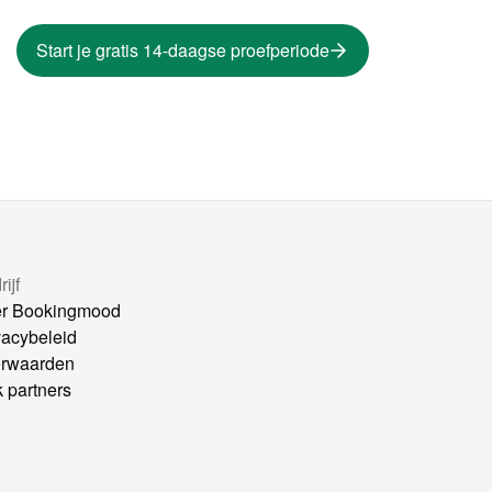
Start je gratis 14-daagse proefperiode
ijf
r Bookingmood
vacybeleid
rwaarden
k partners