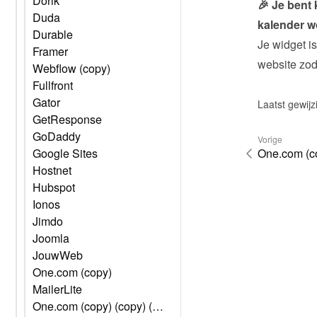
Dorik
🎉 Je bent 
Duda
kalender w
Durable
Je widget is
Framer
website zodr
Webflow (copy)
Fullfront
Gator
Laatst gewijz
GetResponse
GoDaddy
Vorige
One.com (co
Google Sites
Hostnet
Hubspot
Ionos
Jimdo
Joomla
JouwWeb
One.com (copy)
MailerLite
One.com (copy) (copy) (copy) (copy) (copy) (copy)