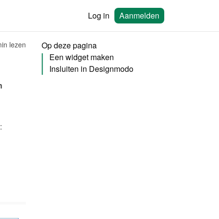
Log in
Aanmelden
in lezen
Op deze pagina
Een widget maken
Insluiten in Designmodo
Je kunt kalenders van Bookingmood insluiten in de websitebuilder van 
Je moet eerst een widget maken in Bookingmood. Lees hier hoe je dat doet: 