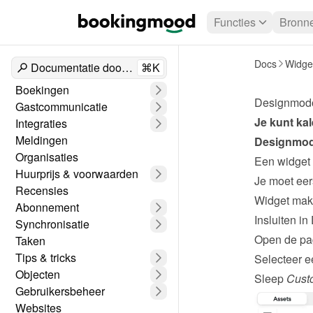
Functies
Bronn
Docs
Widge
Documentatie doorzoeken
⌘K
Boekingen
Designmod
Gastcommunicatie
Integraties
Meldingen
Designmo
Organisaties
Een widget
Huurprijs & voorwaarden
Recensies
Widget ma
Abonnement
Insluiten i
Synchronisatie
Open de pag
Taken
Tips & tricks
Selecteer ee
Objecten
Sleep 
Cust
Gebruikersbeheer
Websites