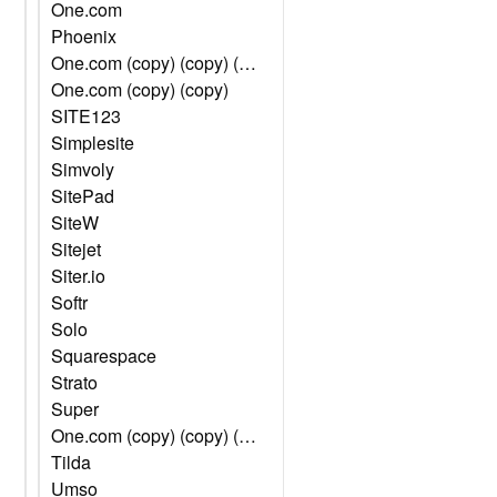
One.com
Phoenix
One.com (copy) (copy) (copy) (copy) (copy)
One.com (copy) (copy)
SITE123
Simplesite
Simvoly
SitePad
SiteW
Sitejet
Siter.io
Softr
Solo
Squarespace
Strato
Super
One.com (copy) (copy) (copy)
Tilda
Umso