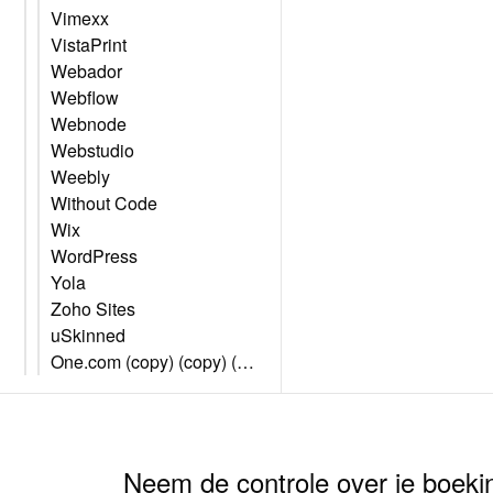
Vimexx
VistaPrint
Webador
Webflow
Webnode
Webstudio
Weebly
Without Code
Wix
WordPress
Yola
Zoho Sites
uSkinned
One.com (copy) (copy) (copy)
Neem de controle over je boeki