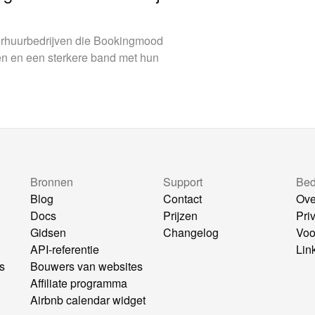
verhuurbedrijven die Bookingmood
en en een sterkere band met hun
Bronnen
Support
Bedr
Blog
Contact
Ove
Docs
Prijzen
Pri
Gidsen
Changelog
Voo
API-referentie
Lin
s
Bouwers van websites
Affiliate programma
Airbnb calendar widget