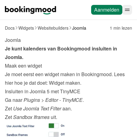
Aanmelden
Docs
Widgets
Websitebuilders
Joomla
1 min lezen
Joomla
Je kunt kalenders van Bookingmood insluiten in 
Joomla
.
Maak een widget
Je moet eerst een widget maken in Bookingmood. Lees 
hier hoe je dat doet: 
Widget maken
.
Insluiten in Joomla 5 met TinyMCE
Ga naar 
Plugins
 > 
Editor - TinyMCE
.
Zet 
Use Joomla Text Filter
 aan.
Zet 
Sandbox Iframes
 uit.