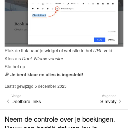
Plak de 
link naar je widget
 of website in het 
URL
 veld.
Kies als 
Doel
: 
Nieuw venster
.
Sla het op.
🎉 Je bent klaar en alles is ingesteld!
Laatst gewijzigd 5 december 2025
Vorige
Volgende
Deelbare links
Simvoly
Neem de controle over je boekingen.
Bouw een bedrijf dat van jou is.