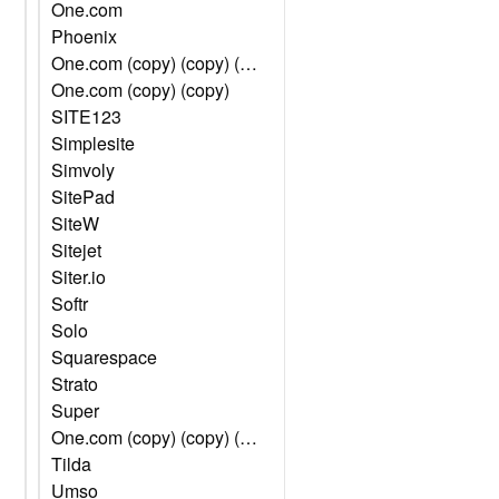
One.com
Phoenix
One.com (copy) (copy) (copy) (copy) (copy)
One.com (copy) (copy)
SITE123
Simplesite
Simvoly
SitePad
SiteW
Sitejet
Siter.io
Softr
Solo
Squarespace
Strato
Super
One.com (copy) (copy) (copy)
Tilda
Umso