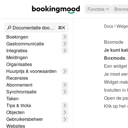
Functies
Bronn
Docs
Widge
Documentatie doorzoeken
⌘K
Boekingen
Boxmode
Gastcommunicatie
Integraties
Meldingen
Boxmode
.
Organisaties
Een widget
Huurprijs & voorwaarden
Recensies
Widget ma
Abonnement
Insluiten i
Synchronisatie
Open de pag
Taken
Tips & tricks
Klik op het 
Objecten
Gebruikersbeheer
Websites