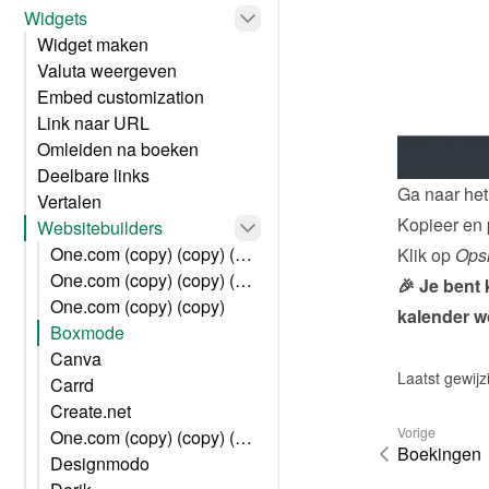
Widgets
Widget maken
Valuta weergeven
Embed customization
Link naar URL
Omleiden na boeken
Deelbare links
Ga naar het
Vertalen
Kopieer en 
Websitebuilders
One.com (copy) (copy) (copy) (copy)
Klik op 
Ops
One.com (copy) (copy) (copy) (copy)
🎉 Je bent 
One.com (copy) (copy)
kalender w
Boxmode
Canva
Laatst gewij
Carrd
Create.net
Vorige
One.com (copy) (copy) (copy) (copy) (copy)
Boekingen
Designmodo