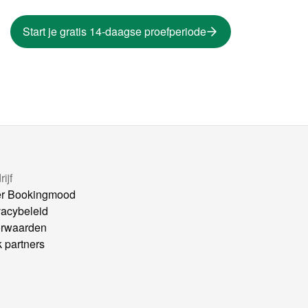
Start je gratis 14-daagse proefperiode
ijf
r Bookingmood
vacybeleid
rwaarden
k partners