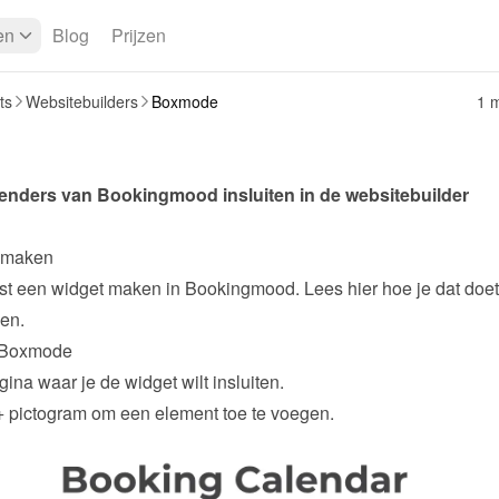
en
Blog
Prijzen
ts
Websitebuilders
Boxmode
1 m
Je kunt kalenders van Bookingmood insluiten in de websitebuilder 
 maken
ken
.
n Boxmode
ina waar je de widget wilt insluiten.
+
 pictogram om een element toe te voegen.