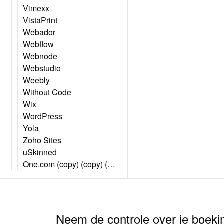
Vimexx
VistaPrint
Webador
Webflow
Webnode
Webstudio
Weebly
Without Code
Wix
WordPress
Yola
Zoho Sites
uSkinned
One.com (copy) (copy) (copy)
Neem de controle over je boeki