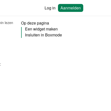
Log in
Aanmelden
in lezen
Op deze pagina
Een widget maken
Insluiten in Boxmode
Je moet eerst een widget maken in Bookingmood. Lees hier hoe je dat doet: 