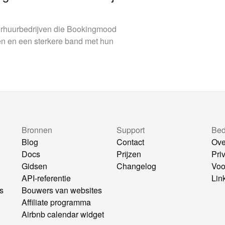
verhuurbedrijven die Bookingmood
en en een sterkere band met hun
Bronnen
Support
Bedr
Blog
Contact
Ove
Docs
Prijzen
Pri
Gidsen
Changelog
Voo
API-referentie
Lin
s
Bouwers van websites
Affiliate programma
Airbnb calendar widget