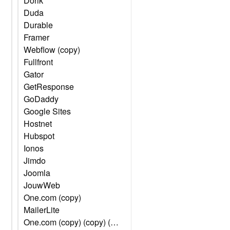
Dorik
Duda
Durable
Framer
Webflow (copy)
Fullfront
Gator
GetResponse
GoDaddy
Google Sites
Hostnet
Hubspot
Ionos
Jimdo
Joomla
JouwWeb
One.com (copy)
MailerLite
One.com (copy) (copy) (copy) (copy) (copy) (copy)