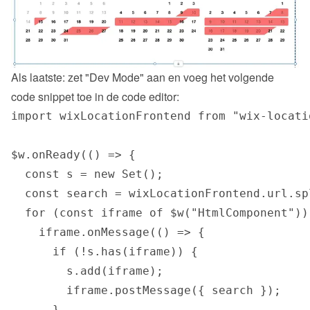
Als laatste: zet "Dev Mode" aan en voeg het volgende 
code snippet toe in de code editor:
import wixLocationFrontend from "wix-locati
$w.onReady(() => {

  const s = new Set();

  const search = wixLocationFrontend.url.sp
  for (const iframe of $w("HtmlComponent"))

    iframe.onMessage(() => {

      if (!s.has(iframe)) {

        s.add(iframe);

        iframe.postMessage({ search });

      }
