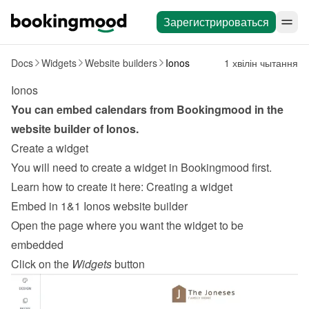
Зарегистрироваться
Docs
Widgets
Website builders
Ionos
1 хвілін чытання
Ionos
You can embed calendars from Bookingmood in the 
website builder of 
Ionos
.
Create a widget
You will need to create a widget in Bookingmood first. 
Learn how to create it here: 
Creating a widget
Embed in 1&1 Ionos website builder
Open the page where you want the widget to be 
embedded
Click on the 
Widgets
 button