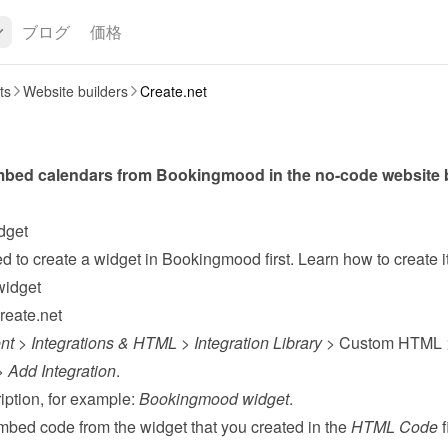
ブログ
価格
ts
Website builders
Create.net
dget
widget
reate.net
nt
 > 
Integrations & HTML
 > 
Integration Library
 > Custom HTML 
> 
Add Integration
.
ption, for example: 
Bookingmood widget
.
mbed code from the 
widget
 that you created in the 
HTML Code
 