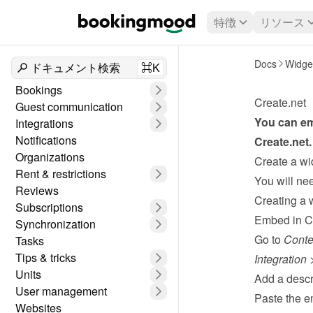
特徴
リソース
Docs
Widge
ドキュメント検索
⌘K
Bookings
Create.net
Guest communication
Integrations
Notifications
Create.net
.
Organizations
Create a wi
Rent & restrictions
Reviews
Creating a 
Subscriptions
Embed in C
Synchronization
Go to 
Conte
Tasks
Tips & tricks
Integration
 
Units
Add a descri
User management
Paste the e
Websites