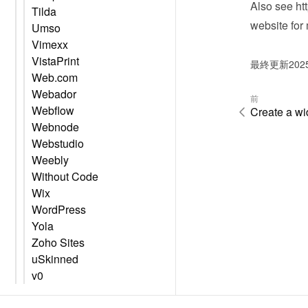
Also see 
ht
Tilda
website
 for
Umso
Vimexx
VistaPrint
最終更新202
Web.com
Webador
前
Webflow
Create a wi
Webnode
Webstudio
Weebly
Without Code
Wix
WordPress
Yola
Zoho Sites
uSkinned
v0