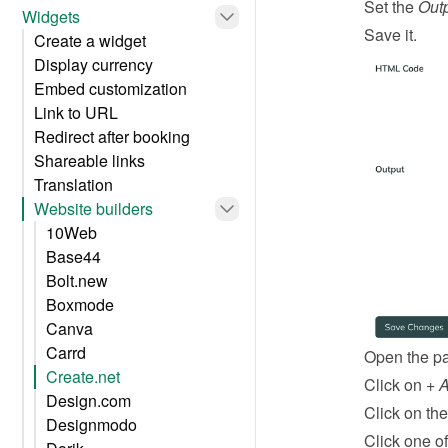
Set the 
Out
Widgets
Save it.
Create a widget
Display currency
Embed customization
Link to URL
Redirect after booking
Shareable links
Translation
Website builders
10Web
Base44
Bolt.new
Boxmode
Canva
Carrd
Open the pa
Create.net
Click on 
+ 
Design.com
Click on the
Designmodo
Click one of