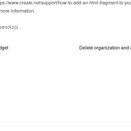
tps://www.create.net/support/how-to-add-an-html-fragment-to-you
 more information.
5年9月2日。
dget
Delete organization and