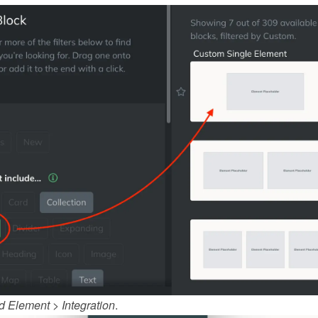
d Element
 > 
Integration
.