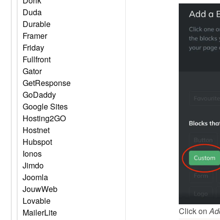
Dorik
Duda
Durable
Framer
Friday
Fullfront
Gator
GetResponse
GoDaddy
Google Sites
Hosting2GO
Hostnet
Hubspot
Ionos
Jimdo
Joomla
JouwWeb
Lovable
Click on 
Ad
MailerLite