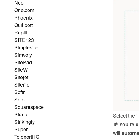
Neo
One.com
Phoenix
Quillbott
Replit
SITE123
Simplesite
Simvoly
SitePad
SiteW
Sitejet
Siter.io
Softr
Solo
Squarespace
Strato
Select the i
Strikingly
🎉 You're 
Super
will automa
TeleportHQ