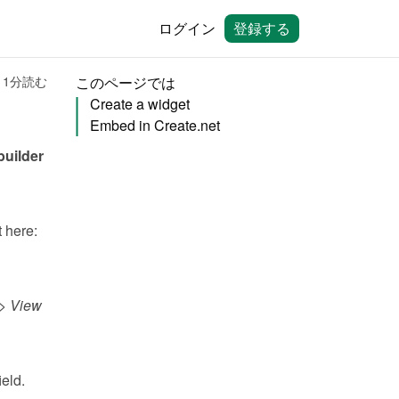
ログイン
登録する
1分読む
このページでは
Create a widget
Embed in Create.net
You can embed calendars from Bookingmood in the no-code website builder 
You will need to create a widget in Bookingmood first. Learn how to create it here: 
> 
View 
field.