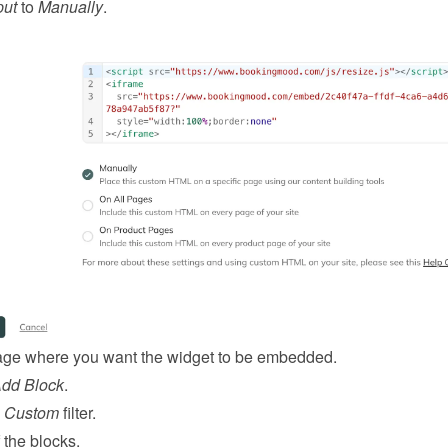
put
 to 
Manually
.
ge where you want the widget to be embedded.
Add Block
.
 
Custom
 filter.
 the blocks.