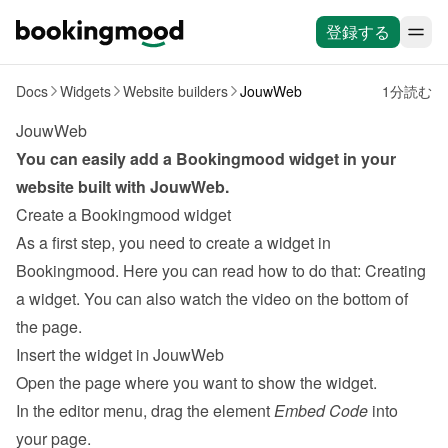
登録する
Docs
Widgets
Website builders
JouwWeb
1分読む
JouwWeb
You can easily add a Bookingmood widget in your 
website built with 
JouwWeb
.
Create a Bookingmood widget
As a first step, you need to create a widget in 
Bookingmood. Here you can read how to do that: 
Creating 
a widget
. You can also watch the video on the bottom of 
the page.
Insert the widget in JouwWeb
Open the page where you want to show the widget.
In the editor menu, drag the element 
Embed Code
 into 
your page.