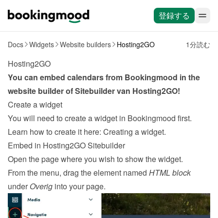
登録する
Docs
Widgets
Website builders
Hosting2GO
1分読む
Hosting2GO
You can embed calendars from Bookingmood in the 
website builder of 
Sitebuilder van Hosting2GO
!
Create a widget
You will need to create a widget in Bookingmood first. 
Learn how to create it here: 
Creating a widget
.
Embed in Hosting2GO Sitebuilder
Open the page where you wish to show the widget.
From the menu, drag the element named 
HTML block
under 
Overig
 into your page.