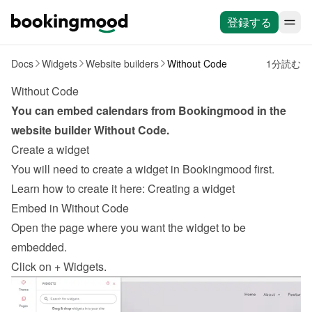
登録する
Docs
Widgets
Website builders
Without Code
1分読む
Without Code
You can embed calendars from Bookingmood in the 
website builder 
Without Code
.
Create a widget
You will need to create a widget in Bookingmood first. 
Learn how to create it here: 
Creating a widget
Embed in Without Code
Open the page where you want the widget to be 
embedded.
Click on + Widgets.