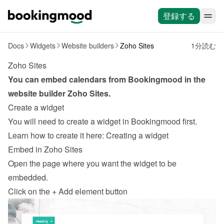
登録する
Docs
Widgets
Website builders
Zoho Sites
1分読む
Zoho Sites
You can embed calendars from Bookingmood in the 
website builder 
Zoho Sites
.
Create a widget
You will need to create a widget in Bookingmood first. 
Learn how to create it here: 
Creating a widget
Embed in Zoho Sites
Open the page where you want the widget to be 
embedded.
Click on the + Add element button