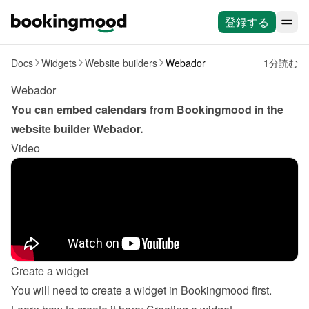
登録する
Docs
Widgets
Website builders
Webador
1分読む
Webador
You can embed calendars from Bookingmood in the 
website builder 
Webador
.
Video
Create a widget
You will need to create a widget in Bookingmood first. 