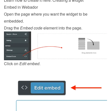
Learn how to create it here: 
Creating a widget
Embed in Webador
Open the page where you want the widget to be 
embedded.
Drag the 
Embed code
 element into the page.
Click on 
Edit embed
.