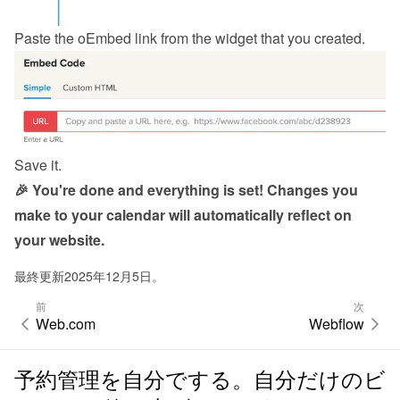
Paste the 
oEmbed link from the widget
 that you created.
Save it.
🎉 You're done and everything is set! Changes you 
make to your calendar will automatically reflect on 
your website.
最終更新2025年12月5日。
前
次
Web.com
Webflow
予約管理を自分でする。自分だけのビ