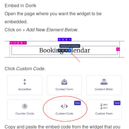
Embed in Dorik
Open the page where you want the widget to be 
embedded.
Click on 
+ Add New Element Below
.
Click 
Custom Code
.
Copy and paste the embed code from the 
widget
 that you 