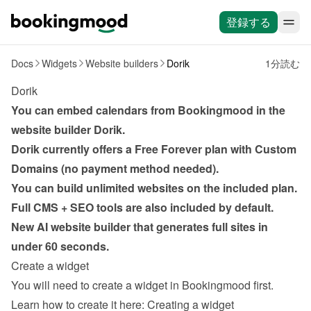
登録する
Docs
Widgets
Website builders
Dorik
1分読む
Dorik
You can embed calendars from Bookingmood in the 
website builder 
Dorik
. 
Dorik currently offers a Free Forever plan with Custom 
Domains (no payment method needed).
You can build unlimited websites on the included plan.
Full CMS + SEO tools are also included by default.
New AI website builder that generates full sites in 
under 60 seconds.
Create a widget
You will need to create a widget in Bookingmood first. 
Learn how to create it here: 
Creating a widget