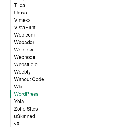
Tilda
Umso
Vimexx
VistaPrint
Web.com
Webador
Webflow
Webnode
Webstudio
Weebly
Without Code
Wix
WordPress
Yola
Zoho Sites
uSkinned
v0