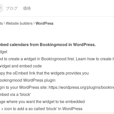
ブログ
価格
ts
Website builders
WordPress
bed calendars from Bookingmood in 
WordPress
.
dget
 widget and embed code
py the oEmbed link that the widgets provides you
 Bookingmood WordPress plugin
gin to your WordPress site: 
https://wordpress.org/plugins/booki
mbed via a 'block'
age where you want the widget to be embedded
 + icon to add a so called 'block' in WordPress