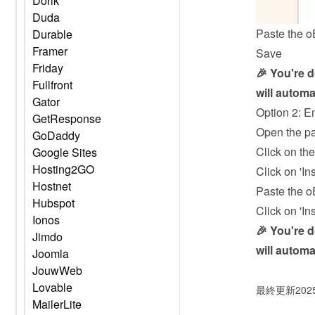
Dorik
Duda
Paste the o
Durable
Framer
Save
Friday
🎉 You're 
Fullfront
will automa
Gator
Option 2: E
GetResponse
Open the p
GoDaddy
Click on th
Google Sites
Hosting2GO
Click on 'In
Hostnet
Paste the o
Hubspot
Click on 'In
Ionos
🎉 You're 
Jimdo
will automa
Joomla
JouwWeb
Lovable
最終更新202
MailerLite