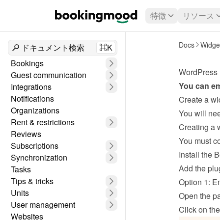
特徴
リソース
Docs
Widge
ドキュメント検索
⌘K
Bookings
WordPress
Guest communication
You can em
Integrations
Notifications
Create a wi
Organizations
Rent & restrictions
Creating a
Reviews
You must co
Subscriptions
Install the
Synchronization
Add the plu
Tasks
Tips & tricks
Option 1: E
Units
Open the p
User management
Click on the
Websites