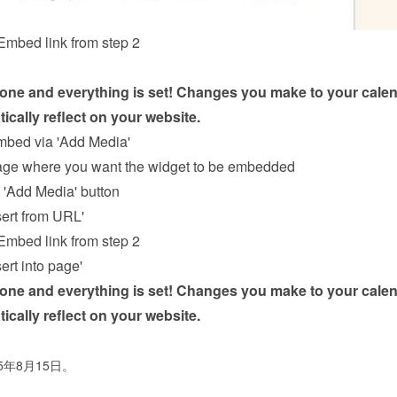
Embed link from step 2
done and everything is set! Changes you make to your calen
tically reflect on your website.
mbed via 'Add Media'
age where you want the widget to be embedded
e 'Add Media' button
sert from URL'
Embed link from step 2
sert into page'
done and everything is set! Changes you make to your calen
tically reflect on your website.
5年8月15日。