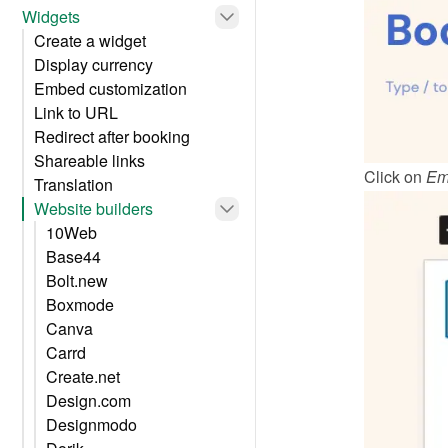
Widgets
Create a widget
Display currency
Embed customization
Link to URL
Redirect after booking
Shareable links
Click on 
Em
Translation
Website builders
10Web
Base44
Bolt.new
Boxmode
Canva
Carrd
Create.net
Design.com
Designmodo