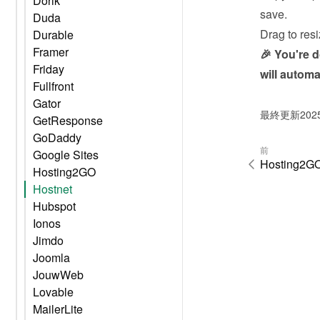
Dorik
save.
Duda
Drag to resi
Durable
Framer
🎉 You're 
Friday
will automa
Fullfront
Gator
最終更新202
GetResponse
GoDaddy
前
Google Sites
Hosting2G
Hosting2GO
Hostnet
Hubspot
Ionos
Jimdo
Joomla
JouwWeb
Lovable
MailerLite