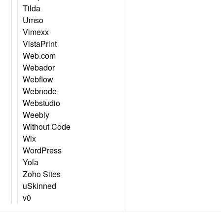
Tilda
Umso
Vimexx
VistaPrint
Web.com
Webador
Webflow
Webnode
Webstudio
Weebly
Without Code
Wix
WordPress
Yola
Zoho Sites
uSkinned
v0