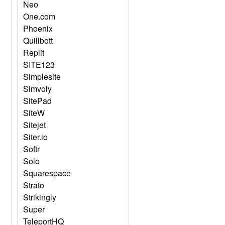
Neo
One.com
Phoenix
Quillbott
Replit
SITE123
Simplesite
Simvoly
SitePad
SiteW
Sitejet
Siter.io
Softr
Solo
Squarespace
Strato
Strikingly
Super
TeleportHQ