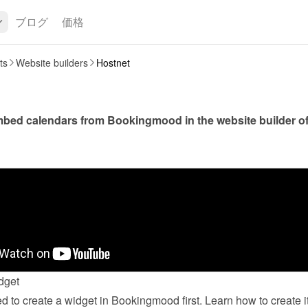
ブログ
価格
ts
Website builders
Hostnet
dget