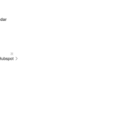
dar 
次
Hubspot