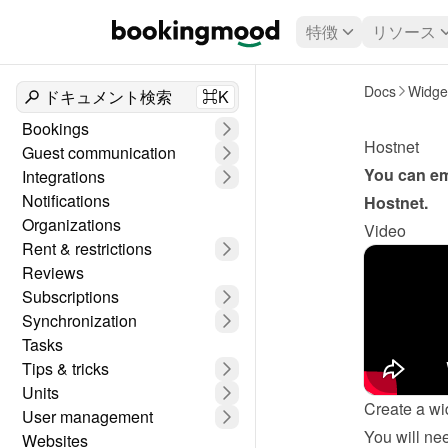
特徴
リソース
Docs
Widge
ドキュメント検索
⌘K
Bookings
Hostnet
Guest communication
Integrations
Notifications
Hostnet
.
Organizations
Video
Rent & restrictions
Reviews
Subscriptions
Synchronization
Tasks
Tips & tricks
Units
Create a wi
User management
Websites