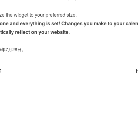
ze the widget to your preferred size.
done and everything is set! Changes you make to your calen
tically reflect on your website.
5年7月28日。
O