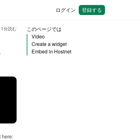
ログイン
登録する
1分読む
このページでは
Video
Create a widget
Embed in Hostnet
You can embed calendars from Bookingmood in the website builder of  
You will need to create a widget in Bookingmood first. Learn how to create it here: 