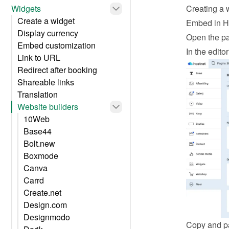
Widgets
Creating a 
Create a widget
Embed in H
Display currency
Open the pa
Embed customization
In the edit
Link to URL
Redirect after booking
Shareable links
Translation
Website builders
10Web
Base44
Bolt.new
Boxmode
Canva
Carrd
Create.net
Design.com
Designmodo
Copy and pas