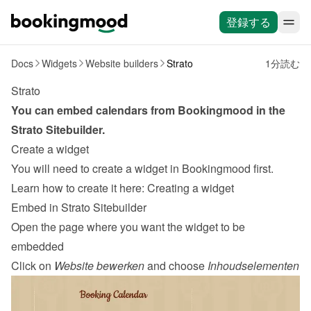
登録する
Docs
Widgets
Website builders
Strato
1分読む
Strato
You can embed calendars from Bookingmood in the 
Strato Sitebuilder
.
Create a widget
You will need to create a widget in Bookingmood first. 
Learn how to create it here: 
Creating a widget
Embed in Strato Sitebuilder
Open the page where you want the widget to be 
embedded
Click on 
Website bewerken
 and choose 
Inhoudselementen