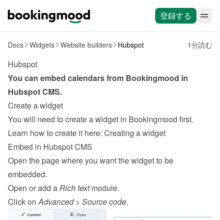
登録する
Docs
Widgets
Website builders
Hubspot
1分読む
Hubspot
You can embed calendars from Bookingmood in 
Hubspot
CMS
.
Create a widget
You will need to create a widget in Bookingmood first. 
Learn how to create it here: 
Creating a widget
Embed in Hubspot CMS
Open the page where you want the widget to be 
embedded.
Open or add a 
Rich text
 module.
Click on 
Advanced
 > 
Source code
.