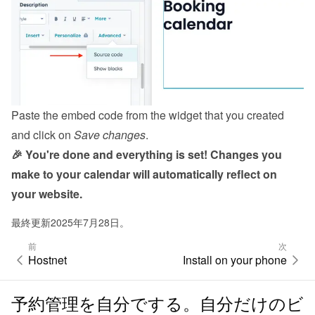
Paste the embed code from the 
widget
 that you created 
and click on 
Save changes
.
🎉 You're done and everything is set! Changes you 
make to your calendar will automatically reflect on 
your website.
最終更新2025年7月28日。
前
次
Hostnet
Install on your phone
予約管理を自分でする。自分だけのビ