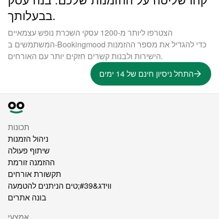
בבעלותך.
הצטרפו ליותר מ-1200 עסקי השכרת נופש עצמאיים
המשתמשים ב-Bookingmood כדי להגדיל את מספר ההזמנות
הישירות ולבנות קשרים חזקים יותר עם האורחים.
התחל ניסיון חינם של 14 ימים
תכונות
ניהול הזמנות
שיתוף פעולה
ההזמנה זורמת
תקשורת אורחים
ווידג&#39;טים הניתנים להטמעה
בונה אתרים
אֶמְצָעִי