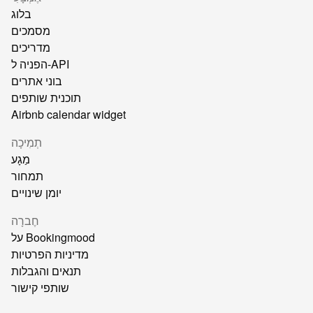
בלוג
מסמכים
מדריכים
הפניה ל-API
בוני אתרים
תוכנית שותפים
Airbnb calendar widget
תְמִיכָה
מַגָע
תמחור
יומן שינויים
חֶברָה
על Bookingmood
מדיניות הפרטיות
תנאים והגבלות
שותפי קישור