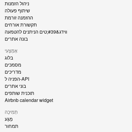
ניהול הזמנות
שיתוף פעולה
ההזמנה זורמת
תקשורת אורחים
ווידג&#39;טים הניתנים להטמעה
בונה אתרים
אֶמְצָעִי
בלוג
מסמכים
מדריכים
הפניה ל-API
בוני אתרים
תוכנית שותפים
Airbnb calendar widget
תְמִיכָה
מַגָע
תמחור