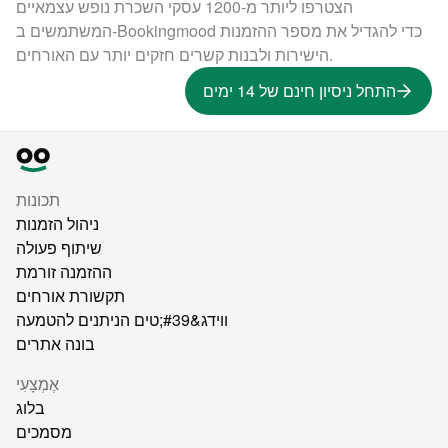
הצטרפו ליותר מ-1200 עסקי השכרת נופש עצמאיים
המשתמשים ב-Bookingmood כדי להגדיל את מספר ההזמנות
הישירות ולבנות קשרים חזקים יותר עם האורחים.
התחל ניסיון חינם של 14 ימים
תכונות
ניהול הזמנות
שיתוף פעולה
ההזמנה זורמת
תקשורת אורחים
ווידג&#39;טים הניתנים להטמעה
בונה אתרים
אֶמְצָעִי
בלוג
מסמכים