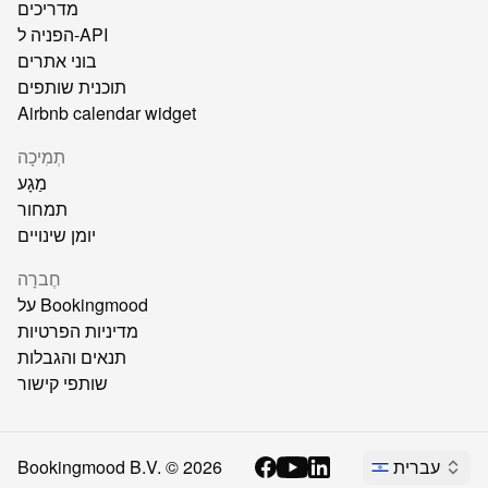
מדריכים
הפניה ל-API
בוני אתרים
תוכנית שותפים
Airbnb calendar widget
תְמִיכָה
מַגָע
תמחור
יומן שינויים
חֶברָה
על Bookingmood
מדיניות הפרטיות
תנאים והגבלות
שותפי קישור
עברית
2026
Bookingmood B.V. ©