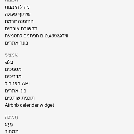
ניהול הזמנות
שיתוף פעולה
ההזמנה זורמת
תקשורת אורחים
ווידג&#39;טים הניתנים להטמעה
בונה אתרים
אֶמְצָעִי
בלוג
מסמכים
מדריכים
הפניה ל-API
בוני אתרים
תוכנית שותפים
Airbnb calendar widget
תְמִיכָה
מַגָע
תמחור