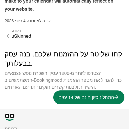
make to your calendar will automatically reflect on 
your website.
שונה לאחרונה 4 ביוני 2026
הקודם
uSkinned
קחו שליטה על ההזמנות שלכם. בנה עסק
בבעלותך.
הצטרפו ליותר מ-1200 עסקי השכרת נופש עצמאיים
המשתמשים ב-Bookingmood כדי להגדיל את מספר ההזמנות
הישירות ולבנות קשרים חזקים יותר עם האורחים.
התחל ניסיון חינם של 14 ימים
תכונות