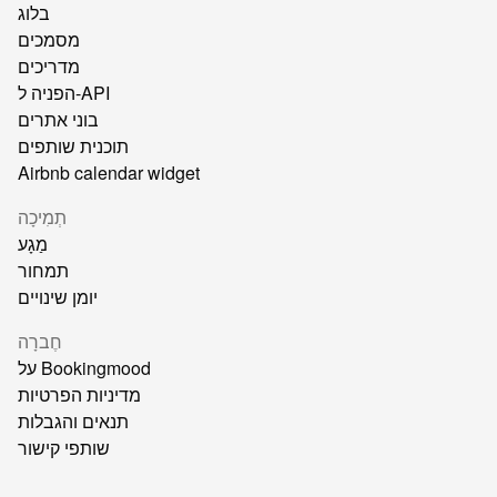
בלוג
מסמכים
מדריכים
הפניה ל-API
בוני אתרים
תוכנית שותפים
Airbnb calendar widget
תְמִיכָה
מַגָע
תמחור
יומן שינויים
חֶברָה
על Bookingmood
מדיניות הפרטיות
תנאים והגבלות
שותפי קישור