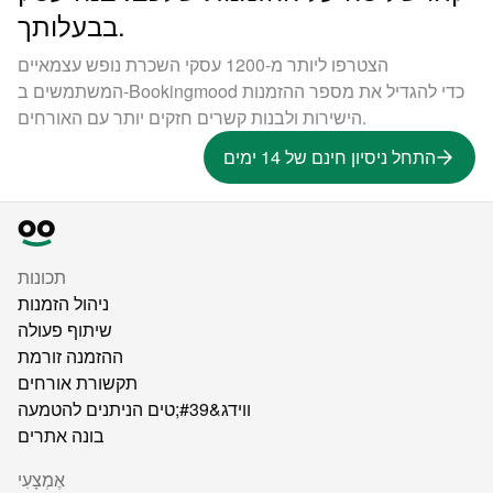
בבעלותך.
הצטרפו ליותר מ-1200 עסקי השכרת נופש עצמאיים
המשתמשים ב-Bookingmood כדי להגדיל את מספר ההזמנות
הישירות ולבנות קשרים חזקים יותר עם האורחים.
התחל ניסיון חינם של 14 ימים
תכונות
ניהול הזמנות
שיתוף פעולה
ההזמנה זורמת
תקשורת אורחים
ווידג&#39;טים הניתנים להטמעה
בונה אתרים
אֶמְצָעִי