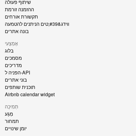
שיתוף פעולה
ההזמנה זורמת
תקשורת אורחים
ווידג&#39;טים הניתנים להטמעה
בונה אתרים
אֶמְצָעִי
בלוג
מסמכים
מדריכים
הפניה ל-API
בוני אתרים
תוכנית שותפים
Airbnb calendar widget
תְמִיכָה
מַגָע
תמחור
יומן שינויים