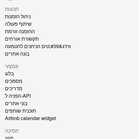
תכונות
ניהול הזמנות
שיתוף פעולה
ההזמנה זורמת
תקשורת אורחים
ווידג&#39;טים הניתנים להטמעה
בונה אתרים
אֶמְצָעִי
בלוג
מסמכים
מדריכים
הפניה ל-API
בוני אתרים
תוכנית שותפים
Airbnb calendar widget
תְמִיכָה
מַגָע