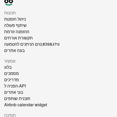
תכונות
ניהול הזמנות
שיתוף פעולה
ההזמנה זורמת
תקשורת אורחים
ווידג&#39;טים הניתנים להטמעה
בונה אתרים
אֶמְצָעִי
בלוג
מסמכים
מדריכים
הפניה ל-API
בוני אתרים
תוכנית שותפים
Airbnb calendar widget
תְמִיכָה