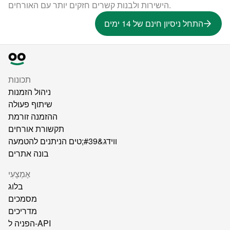
הישירות ולבנות קשרים חזקים יותר עם האורחים.
התחל ניסיון חינם של 14 ימים
תכונות
ניהול הזמנות
שיתוף פעולה
ההזמנה זורמת
תקשורת אורחים
ווידג&#39;טים הניתנים להטמעה
בונה אתרים
אֶמְצָעִי
בלוג
מסמכים
מדריכים
הפניה ל-API