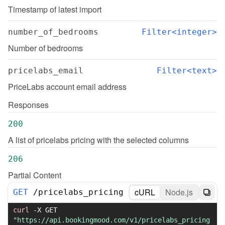
Timestamp of latest import
number_of_bedrooms
Filter<integer>
Number of bedrooms
pricelabs_email
Filter<text>
PriceLabs account email address
Responses
200
A list of pricelabs pricing with the selected columns
206
Partial Content
cURL
Node.js
GET
/
pricelabs_pricing
curl
-X
 GET 
"https://api.bookingmood.com/v1/pricelabs_pricing