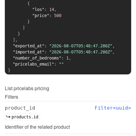
{
"los"
:
14
,
"price"
:
500
}
]
}
]
,
"exported_at"
:
"2026-08-07T05:48:47.280Z"
,
"imported_at"
:
"2026-08-07T05:48:47.280Z"
,
"number_of_bedrooms"
:
1
,
"pricelabs_email"
:
""
}
List
pricelabs pricing
Filters
product_id
Filter<uuid>
products.id
Identifier of the related product