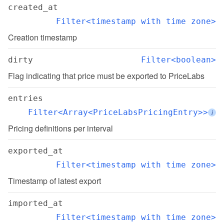
created_at
Filter<timestamp with time zone>
Creation timestamp
dirty
Filter<boolean>
Flag indicating that price must be exported to PriceLabs
entries
Filter<Array<PriceLabsPricingEntry>>
i
Pricing definitions per interval
exported_at
Filter<timestamp with time zone>
Timestamp of latest export
imported_at
Filter<timestamp with time zone>