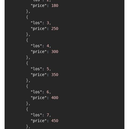
"price"
:
180
}
,
{
"los"
:
3
,
"price"
:
250
}
,
{
"los"
:
4
,
"price"
:
300
}
,
{
"los"
:
5
,
"price"
:
350
}
,
{
"los"
:
6
,
"price"
:
400
}
,
{
"los"
:
7
,
"price"
:
450
}
,