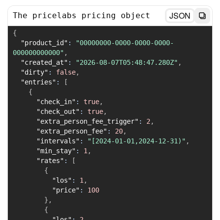
JSON
The pricelabs pricing object
{
"product_id"
:
"00000000-0000-0000-0000-
000000000000"
,
"created_at"
:
"2026-08-07T05:48:47.280Z"
,
"dirty"
:
false
,
"entries"
:
[
{
"check_in"
:
true
,
"check_out"
:
true
,
"extra_person_fee_trigger"
:
2
,
"extra_person_fee"
:
20
,
"intervals"
:
"[2024-01-01,2024-12-31)"
,
"min_stay"
:
1
,
"rates"
:
[
{
"los"
:
1
,
"price"
:
100
}
,
{
"los"
:
2
,