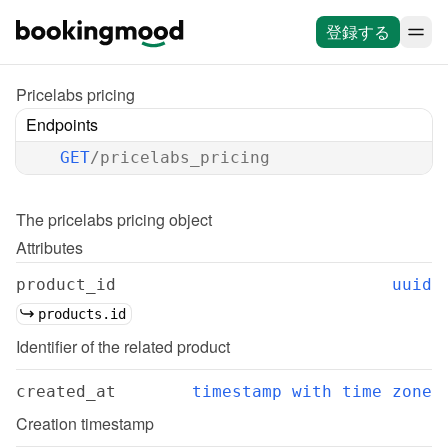
登録する
Pricelabs pricing
Endpoints
GET
/pricelabs_pricing
The 
pricelabs pricing
 object
Attributes
product_id
uuid
products.id
Identifier of the related product
created_at
timestamp with time zone
Creation timestamp