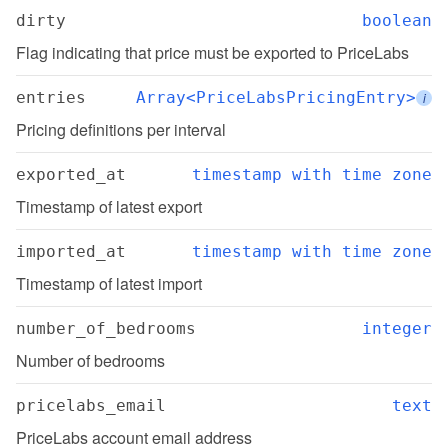
dirty
boolean
Flag indicating that price must be exported to PriceLabs
entries
Array<PriceLabsPricingEntry>
i
Pricing definitions per interval
exported_at
timestamp with time zone
Timestamp of latest export
imported_at
timestamp with time zone
Timestamp of latest import
number_of_bedrooms
integer
Number of bedrooms
pricelabs_email
text
PriceLabs account email address