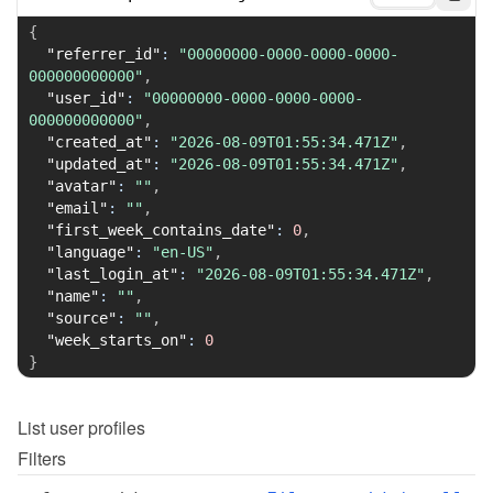
{
"referrer_id"
:
"00000000-0000-0000-0000-
000000000000"
,
"user_id"
:
"00000000-0000-0000-0000-
000000000000"
,
"created_at"
:
"2026-08-09T01:55:34.471Z"
,
"updated_at"
:
"2026-08-09T01:55:34.471Z"
,
"avatar"
:
""
,
"email"
:
""
,
"first_week_contains_date"
:
0
,
"language"
:
"en-US"
,
"last_login_at"
:
"2026-08-09T01:55:34.471Z"
,
"name"
:
""
,
"source"
:
""
,
"week_starts_on"
:
0
}
List
user profiles
Filters