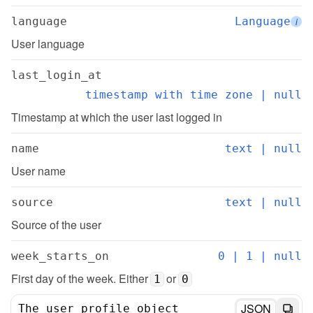
language
Language
i
User language
last_login_at
timestamp with time zone | null
Timestamp at which the user last logged in
name
text | null
User name
source
text | null
Source of the user
week_starts_on
0 | 1 | null
First day of the week. Either 
 or 
1
0
JSON
The user profile object