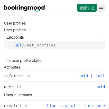
登録する
User profiles
User profiles
Endpoints
GET
/user_profiles
The 
user profile
 object
Attributes
referrer_id
uuid | null
user_id
uuid
Unique identifier
created_at
timestamp with time zone