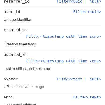
referrer_id
Filter<uuid | null>
user_id
Filter<uuid>
Unique identifier
created_at
Filter<timestamp with time zone>
Creation timestamp
updated_at
Filter<timestamp with time zone>
Last modification timestamp
avatar
Filter<text | null>
URL of the avatar image
email
Filter<text>
User email address