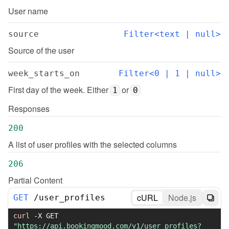
User name
source
Filter<text | null>
Source of the user
week_starts_on
Filter<0 | 1 | null>
First day of the week. Either 
 or 
1
0
Responses
200
A list of user profiles with the selected columns
206
Partial Content
cURL
Node.js
GET
/
user_profiles
curl
-X
 GET 
"https://api.bookingmood.com/v1/user_profiles?