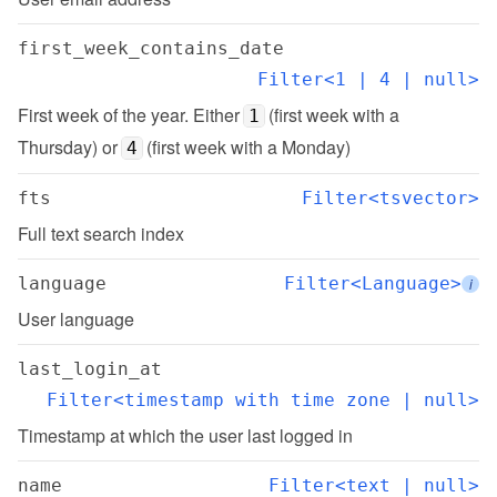
first_week_contains_date
Filter<1 | 4 | null>
First week of the year. Either 
 (first week with a 
1
Thursday) or 
 (first week with a Monday)
4
fts
Filter<tsvector>
Full text search index
language
Filter<Language>
i
User language
last_login_at
Filter<timestamp with time zone | null>
Timestamp at which the user last logged in
name
Filter<text | null>