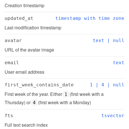
Creation timestamp
updated_at
timestamp with time zone
Last modification timestamp
avatar
text | null
URL of the avatar image
email
text
User email address
first_week_contains_date
1 | 4 | null
First week of the year. Either 
 (first week with a 
1
Thursday) or 
 (first week with a Monday)
4
fts
tsvector
Full text search index