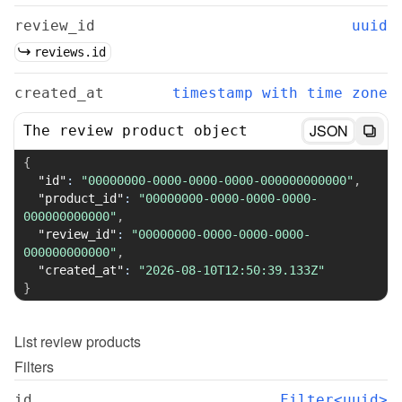
review_id
uuid
reviews.id
created_at
timestamp with time zone
JSON
The review product object
{
"id"
:
"00000000-0000-0000-0000-000000000000"
,
"product_id"
:
"00000000-0000-0000-0000-
000000000000"
,
"review_id"
:
"00000000-0000-0000-0000-
000000000000"
,
"created_at"
:
"2026-08-10T12:50:39.133Z"
}
List
review products
Filters
id
Filter<uuid>