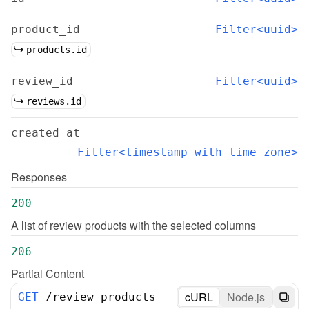
product_id
Filter<uuid>
products.id
review_id
Filter<uuid>
reviews.id
created_at
Filter<timestamp with time zone>
Responses
200
A list of review products with the selected columns
206
Partial Content
cURL
Node.js
GET
/
review_products