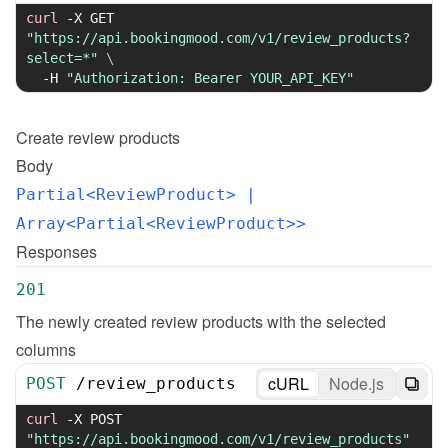
curl
-X
 GET 
"https://api.bookingmood.com/v1/review_products?
select=*"
\
-H
"Authorization: Bearer YOUR_API_KEY"
Create
review products
Body
Partial<ReviewProduct>
 | 
Array<Partial<ReviewProduct>>
Responses
201
The newly created review products with the selected 
columns
cURL
Node.js
POST
/
review_products
curl
-X
 POST 
"https://api.bookingmood.com/v1/review_products"