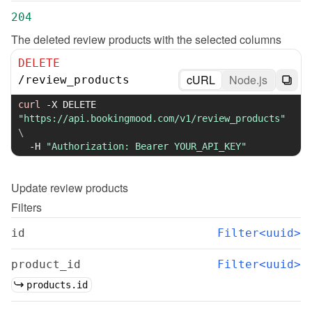
204
The deleted review products with the selected columns
DELETE
cURL
Node.js
/
review_products
curl
-X
 DELETE 
"https://api.bookingmood.com/v1/review_products"
\
-H
"Authorization: Bearer YOUR_API_KEY"
Update
review products
Filters
id
Filter<uuid>
product_id
Filter<uuid>
products.id