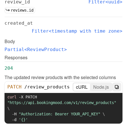
review_id
Filter<uuid>
reviews.id
created_at
Filter<timestamp with time zone>
Body
Partial<ReviewProduct>
Responses
204
The updated review products with the selected columns
cURL
Node.js
PATCH
/
review_products
curl
-X
 PATCH 
"https://api.bookingmood.com/v1/review_products"
\
-H
"Authorization: Bearer YOUR_API_KEY"
\
-d
'{}'