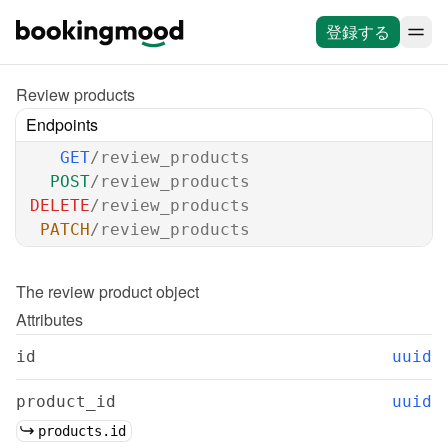
登録する
Review products
Endpoints
GET
/review_products
POST
/review_products
DELETE
/review_products
PATCH
/review_products
The 
review product
 object
Attributes
id
uuid
product_id
uuid
products.id