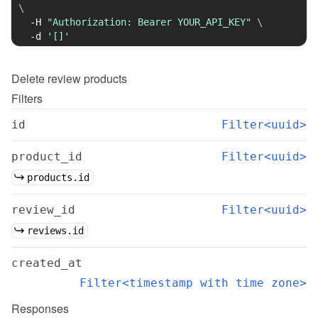
\
-H
"Authorization: Bearer YOUR_API_KEY"
\
-d
'[]'
Delete
review products
Filters
id
Filter<uuid>
product_id
Filter<uuid>
products.id
review_id
Filter<uuid>
reviews.id
created_at
Filter<timestamp with time zone>
Responses