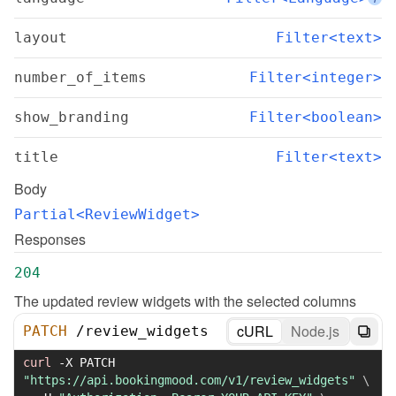
layout
Filter<text>
number_of_items
Filter<integer>
show_branding
Filter<boolean>
title
Filter<text>
Body
Partial<ReviewWidget>
Responses
204
The updated review widgets with the selected columns
cURL
Node.js
PATCH
/
review_widgets
curl
-X
 PATCH 
"https://api.bookingmood.com/v1/review_widgets"
\