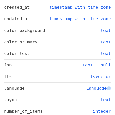
created_at
timestamp with time zone
updated_at
timestamp with time zone
color_background
text
color_primary
text
color_text
text
font
text | null
fts
tsvector
language
Language
i
layout
text
number_of_items
integer