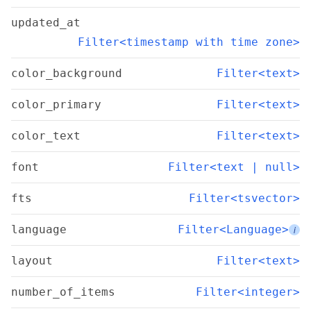
updated_at
Filter<timestamp with time zone>
color_background
Filter<text>
color_primary
Filter<text>
color_text
Filter<text>
font
Filter<text | null>
fts
Filter<tsvector>
language
Filter<Language>
i
layout
Filter<text>
number_of_items
Filter<integer>