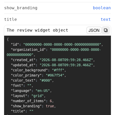
show_branding
boolean
title
text
JSON
The review widget object
{
"id"
:
"00000000-0000-0000-0000-000000000000"
,
"organization_id"
:
"00000000-0000-0000-0000-
000000000000"
,
"created_at"
:
"2026-08-08T09:59:28.466Z"
,
"updated_at"
:
"2026-08-08T09:59:28.466Z"
,
"color_background"
:
"#fff"
,
"color_primary"
:
"#067f54"
,
"color_text"
:
"#000"
,
"font"
:
""
,
"language"
:
"en-US"
,
"layout"
:
"grid"
,
"number_of_items"
:
6
,
"show_branding"
:
true
,
"title"
:
""