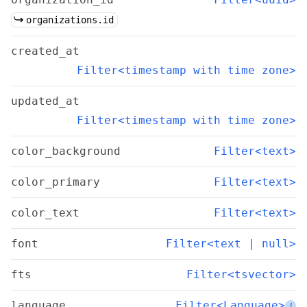
organizations.id
created_at
Filter<timestamp with time zone>
updated_at
Filter<timestamp with time zone>
color_background
Filter<text>
color_primary
Filter<text>
color_text
Filter<text>
font
Filter<text | null>
fts
Filter<tsvector>
language
Filter<Language>
i