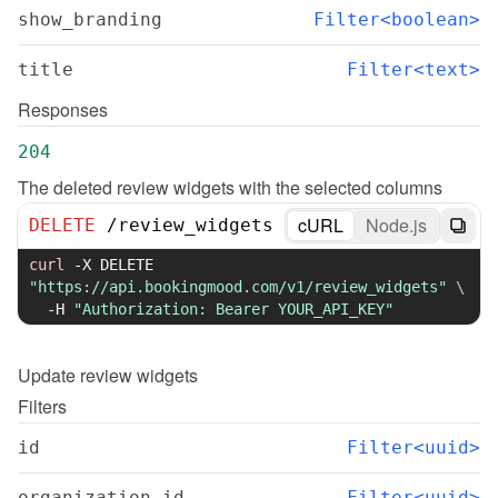
show_branding
Filter<boolean>
title
Filter<text>
Responses
204
The deleted review widgets with the selected columns
cURL
Node.js
DELETE
/
review_widgets
curl
-X
 DELETE 
"https://api.bookingmood.com/v1/review_widgets"
\
-H
"Authorization: Bearer YOUR_API_KEY"
Update
review widgets
Filters
id
Filter<uuid>
organization_id
Filter<uuid>