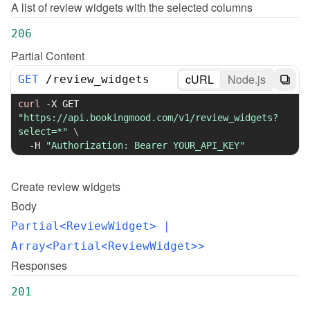
A list of review widgets with the selected columns
206
Partial Content
cURL
Node.js
GET
/
review_widgets
curl
-X
 GET 
"https://api.bookingmood.com/v1/review_widgets?
select=*"
\
-H
"Authorization: Bearer YOUR_API_KEY"
Create
review widgets
Body
Partial<ReviewWidget>
 | 
Array<Partial<ReviewWidget>>
Responses
201