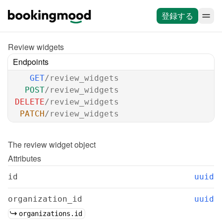
登録する
Review widgets
Endpoints
GET
/review_widgets
POST
/review_widgets
DELETE
/review_widgets
PATCH
/review_widgets
The 
review widget
 object
Attributes
id
uuid
organization_id
uuid
organizations.id