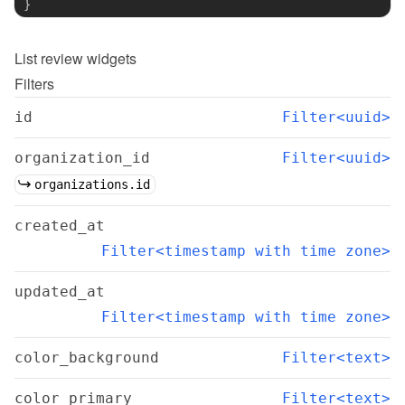
}
List
review widgets
Filters
id
Filter<uuid>
organization_id
Filter<uuid>
organizations.id
created_at
Filter<timestamp with time zone>
updated_at
Filter<timestamp with time zone>
color_background
Filter<text>
color_primary
Filter<text>