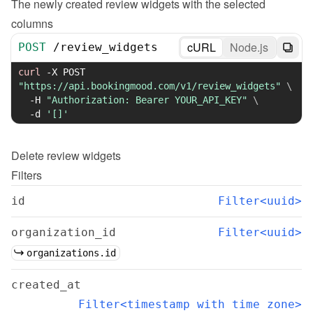
The newly created review widgets with the selected 
columns
cURL
Node.js
POST
/
review_widgets
curl
-X
 POST 
"https://api.bookingmood.com/v1/review_widgets"
\
-H
"Authorization: Bearer YOUR_API_KEY"
\
-d
'[]'
Delete
review widgets
Filters
id
Filter<uuid>
organization_id
Filter<uuid>
organizations.id
created_at
Filter<timestamp with time zone>