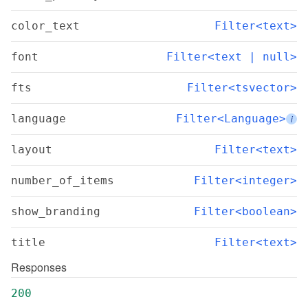
color_text
Filter<text>
font
Filter<text | null>
fts
Filter<tsvector>
language
Filter<Language>
i
layout
Filter<text>
number_of_items
Filter<integer>
show_branding
Filter<boolean>
title
Filter<text>
Responses
200