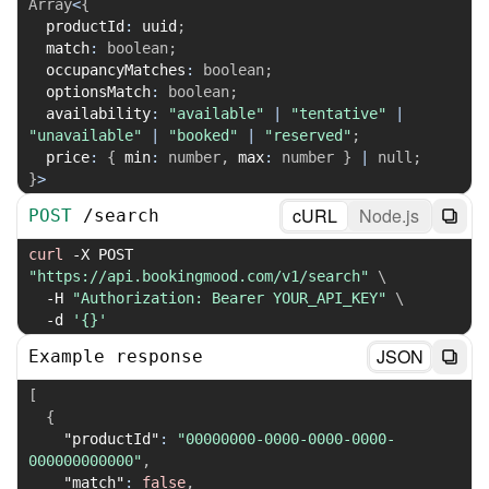
Array
<
{
  productId
:
 uuid
;
  match
:
boolean
;
  occupancyMatches
:
boolean
;
  optionsMatch
:
boolean
;
  availability
:
"available"
|
"tentative"
|
"unavailable"
|
"booked"
|
"reserved"
;
  price
:
{
 min
:
number
,
 max
:
number
}
|
null
;
}
>
cURL
Node.js
POST
/
search
curl
-X
 POST 
"https://api.bookingmood.com/v1/search"
\
-H
"Authorization: Bearer YOUR_API_KEY"
\
-d
'{}'
JSON
Example response
[
{
"productId"
:
"00000000-0000-0000-0000-
000000000000"
,
"match"
:
false
,