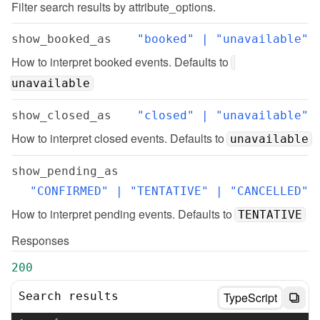
Filter search results by attribute_options.
show_booked_as
"booked" | "unavailable"
How to interpret booked events. Defaults to 
unavailable
show_closed_as
"closed" | "unavailable"
How to interpret closed events. Defaults to 
unavailable
show_pending_as
"CONFIRMED" | "TENTATIVE" | "CANCELLED"
How to interpret pending events. Defaults to 
TENTATIVE
Responses
200
Search results
TypeScript