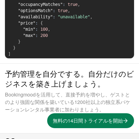
"occupancyMatches"
:
true
,
"optionsMatch"
:
true
,
"availability"
:
"unavailable"
,
"price"
:
{
"min"
:
100
,
"max"
:
200
}
}
]
予約管理を自分でする。自分だけのビ
ジネスを築き上げましょう。
Bookingmoodを活用して、直接予約を増やし、ゲストと
のより強固な関係を築いている1200社以上の独立系バケ
ーションレンタル事業者に加わりましょう。
無料の14日間トライアルを開始