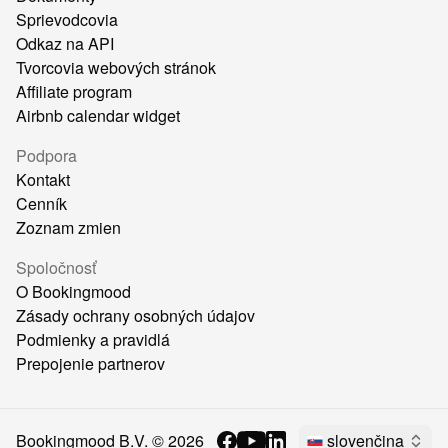
Sprievodcovia
Odkaz na API
Tvorcovia webových stránok
Affiliate program
Airbnb calendar widget
Podpora
Kontakt
Cenník
Zoznam zmien
Spoločnosť
O Bookingmood
Zásady ochrany osobných údajov
Podmienky a pravidlá
Prepojenie partnerov
Bookingmood B.V. ©
2026
slovenčina