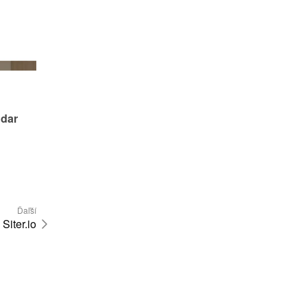
dar 
Ďaľší
Siter.io