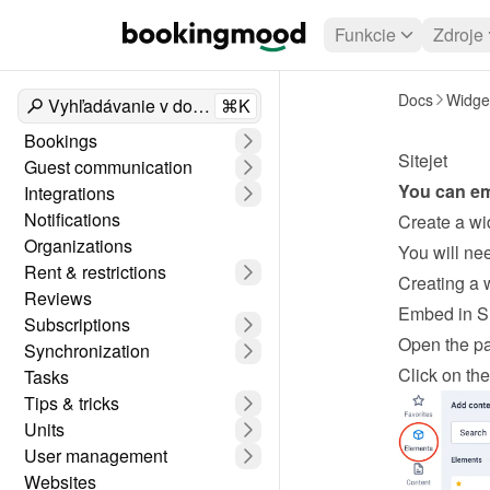
Funkcie
Zdroje
Docs
Widge
Vyhľadávanie v dokumentoch
⌘K
Bookings
Sitejet
Guest communication
You can e
Integrations
Notifications
Create a wi
Organizations
Rent & restrictions
Creating a 
Reviews
Embed in Si
Subscriptions
Open the pa
Synchronization
Click on the
Tasks
Tips & tricks
Units
User management
Websites