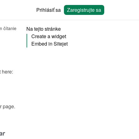
Prihlásiť sa
Zaregistrujte sa
n čítanie
Na tejto stránke
Create a widget
Embed in Sitejet
You will need to create a widget in Bookingmood first. Learn how to create it here: 
r page.