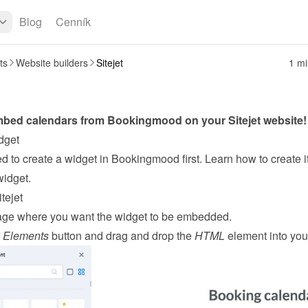
Blog
Cenník
ts
Website builders
Sitejet
1 mi
mbed calendars from Bookingmood on your 
Sitejet
 website!
dget
widget
.
tejet
ge where you want the widget to be embedded.
 
Elements
 button and drag and drop the 
HTML
 element into you