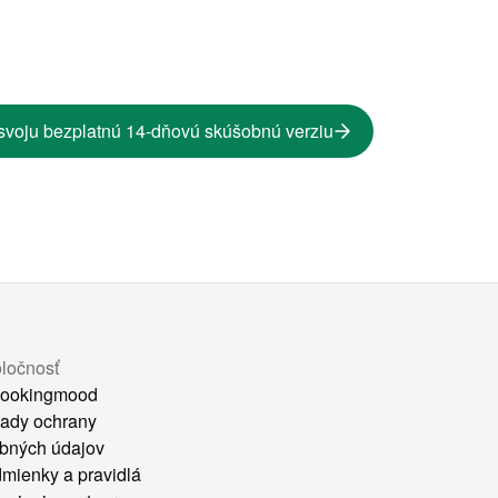
svoju bezplatnú 14-dňovú skúšobnú verziu
ločnosť
ookingmood
ady ochrany
bných údajov
mienky a pravidlá