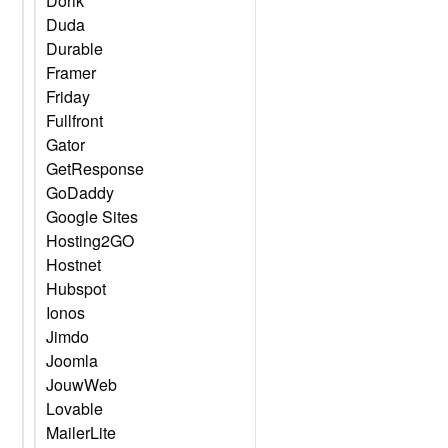
Dorik
Duda
Durable
Framer
Friday
Fullfront
Gator
GetResponse
GoDaddy
Google Sites
Hosting2GO
Hostnet
Hubspot
Ionos
Jimdo
Joomla
JouwWeb
Lovable
MailerLite