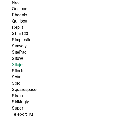
Neo
One.com
Phoenix
Quillbott
Replit
SITE123
Simplesite
Simvoly
SitePad
SiteW
Sitejet
Siter.io
Softr
Solo
Squarespace
Strato
Strikingly
Super
TeleportHQ