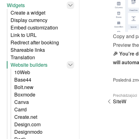
Widgets
Create a widget
Display currency
Embed customization
Link to URL
Copy and pa
Redirect after booking
Preview the 
Shareable links
🎉 You're 
Translation
will automa
Website builders
10Web
Base44
Posledná zm
Bolt.new
Boxmode
Prechádzajúci
SiteW
Canva
Carrd
Create.net
Design.com
Designmodo