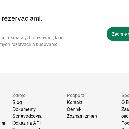
 rezerváciami.
.
Začnite 
om rekreačných ubytovaní, ktorí
mych rezervácií a budovanie
Zdroje
Podpora
Spo
Blog
Kontakt
O B
Dokumenty
Cenník
Zás
Sprievodcovia
Zoznam zmien
oso
ami
Odkaz na API
Pod