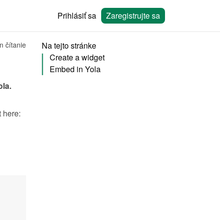
Prihlásiť sa
Zaregistrujte sa
n čítanie
Na tejto stránke
Create a widget
Embed in Yola
ola
.
You will need to create a widget in Bookingmood first. Learn how to create it here: 