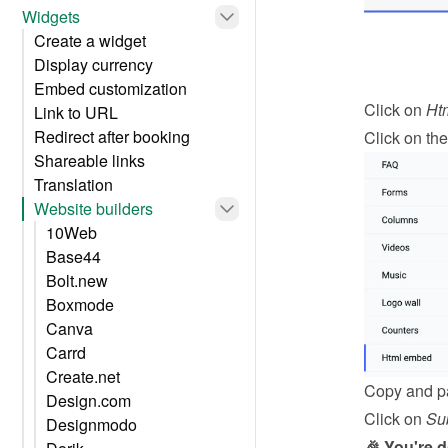
Widgets
Create a widget
Display currency
Embed customization
Click on 
Ht
Link to URL
Redirect after booking
Click on the
Shareable links
Translation
Website builders
10Web
Base44
Bolt.new
Boxmode
Canva
Carrd
Create.net
Copy and pa
Design.com
Click on 
Su
Designmodo
🎉 You're 