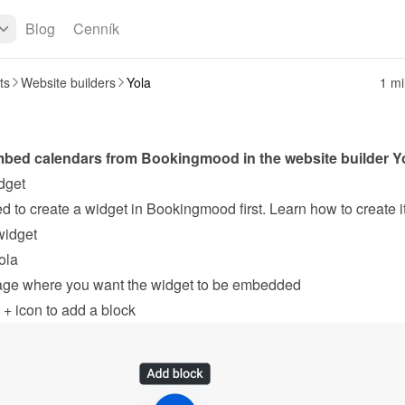
Blog
Cenník
ts
Website builders
Yola
1 mi
bed calendars from Bookingmood in the website builder 
Y
dget
widget
ola
age where you want the widget to be embedded
 
+
 icon to add a block