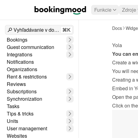
Funkcie
Zdroje
Docs
Widge
Vyhľadávanie v dokumentoch
⌘K
Bookings
Yola
Guest communication
You can em
Integrations
Notifications
Create a wi
Organizations
Rent & restrictions
Creating a 
Reviews
Embed in Y
Subscriptions
Open the p
Synchronization
Click on the
Tasks
Tips & tricks
Units
User management
Websites