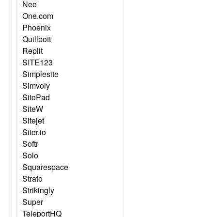
Neo
One.com
Phoenix
Quillbott
Replit
SITE123
Simplesite
Simvoly
SitePad
SiteW
Sitejet
Siter.io
Softr
Solo
Squarespace
Strato
Strikingly
Super
TeleportHQ