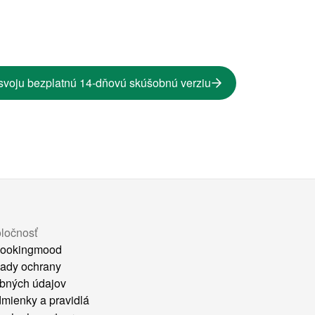
svoju bezplatnú 14-dňovú skúšobnú verziu
ločnosť
ookingmood
ady ochrany
bných údajov
mienky a pravidlá