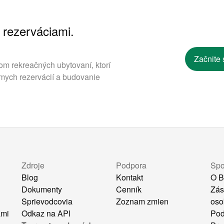
 rezerváciami.
.
Začnite 
om rekreačných ubytovaní, ktorí
mych rezervácií a budovanie
Zdroje
Podpora
Spo
Blog
Kontakt
O B
Dokumenty
Cenník
Zás
Sprievodcovia
Zoznam zmien
oso
ami
Odkaz na API
Pod