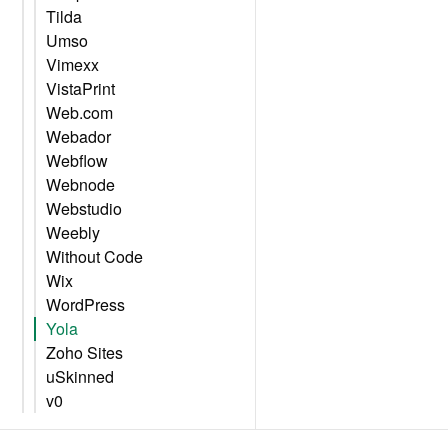
Tilda
Umso
Vimexx
VistaPrint
Web.com
Webador
Webflow
Webnode
Webstudio
Weebly
Without Code
Wix
WordPress
Yola
Zoho Sites
uSkinned
v0