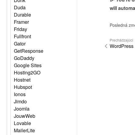
Dorik
Duda
will automa
Durable
Framer
Posledná zm
Friday
Fullfront
Prechádzajúci
Gator
WordPress
GetResponse
GoDaddy
Google Sites
Hosting2GO
Hostnet
Hubspot
Ionos
Jimdo
Joomla
JouwWeb
Lovable
MailerLite