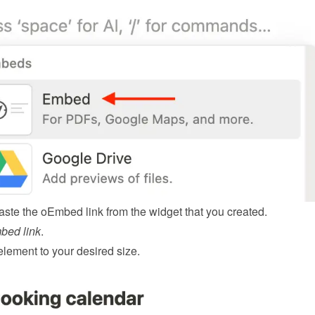
ste the oEmbed link from the 
widget
 that you created.
bed link
.
element to your desired size.