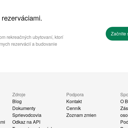
 rezerváciami.
.
Začnite 
om rekreačných ubytovaní, ktorí
mych rezervácií a budovanie
Zdroje
Podpora
Spo
Blog
Kontakt
O B
Dokumenty
Cenník
Zás
Sprievodcovia
Zoznam zmien
oso
ami
Odkaz na API
Pod