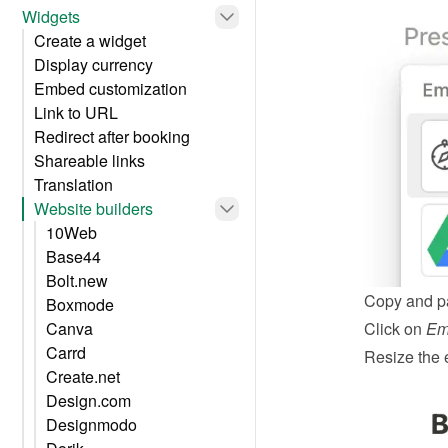
Widgets
Create a widget
Display currency
Embed customization
Link to URL
Redirect after booking
Shareable links
Translation
Website builders
10Web
Base44
Bolt.new
Copy and pa
Boxmode
Canva
Click on 
Em
Carrd
Resize the 
Create.net
Design.com
Designmodo