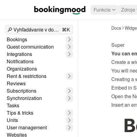
Funkcie
Zdroje
Docs
Widge
Vyhľadávanie v dokumentoch
⌘K
Bookings
Super
Guest communication
You can em
Integrations
Notifications
Create a wi
Organizations
Rent & restrictions
Creating a 
Reviews
Embed in S
Subscriptions
Open the No
Synchronization
Insert an e
Tasks
Tips & tricks
Units
User management
Websites