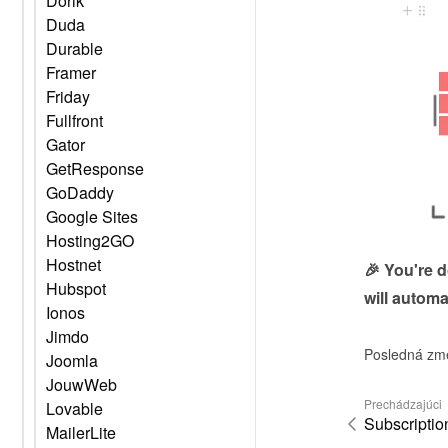
Dorik
Duda
Durable
Framer
Friday
Fullfront
Gator
GetResponse
GoDaddy
Google Sites
Hosting2GO
Hostnet
🎉 You're 
Hubspot
will automa
Ionos
Jimdo
Posledná zm
Joomla
JouwWeb
Prechádzajúci
Lovable
Subscriptio
MailerLite