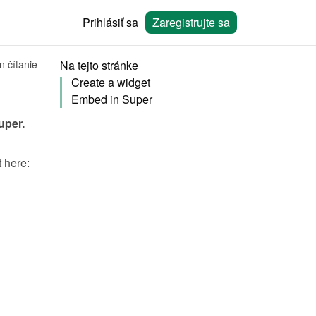
Prihlásiť sa
Zaregistrujte sa
n čítanie
Na tejto stránke
Create a widget
Embed in Super
uper
.
You will need to create a widget in Bookingmood first. Learn how to create it here: 