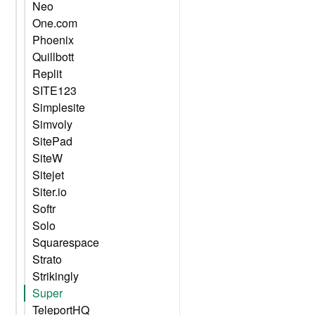
Neo
One.com
Phoenix
Quillbott
Replit
SITE123
Simplesite
Simvoly
SitePad
SiteW
Sitejet
Siter.io
Softr
Solo
Squarespace
Strato
Strikingly
Super
TeleportHQ