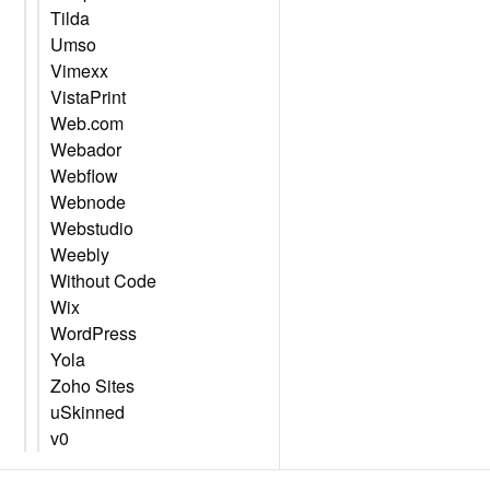
Tilda
Umso
Vimexx
VistaPrint
Web.com
Webador
Webflow
Webnode
Webstudio
Weebly
Without Code
Wix
WordPress
Yola
Zoho Sites
uSkinned
v0