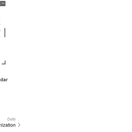
dar 
Ďaľší
ization