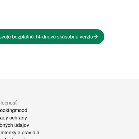
svoju bezplatnú 14-dňovú skúšobnú verziu
ločnosť
ookingmood
ady ochrany
bných údajov
mienky a pravidlá