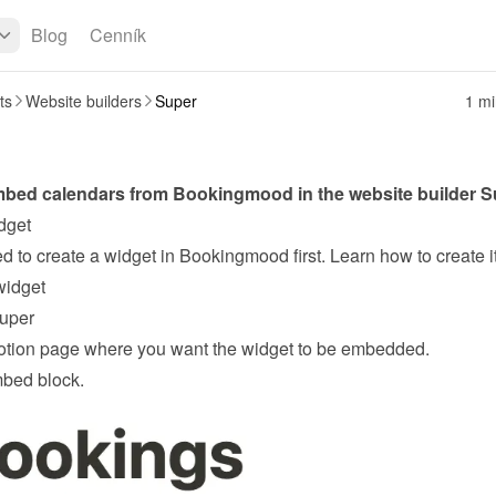
Blog
Cenník
ts
Website builders
Super
1 mi
bed calendars from Bookingmood in the website builder 
S
dget
widget
uper
tion page where you want the widget to be embedded.
mbed block.