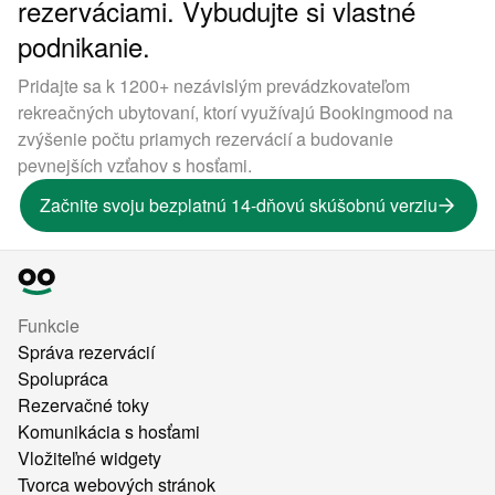
rezerváciami. Vybudujte si vlastné
podnikanie.
Pridajte sa k 1200+ nezávislým prevádzkovateľom
rekreačných ubytovaní, ktorí využívajú Bookingmood na
zvýšenie počtu priamych rezervácií a budovanie
pevnejších vzťahov s hosťami.
Začnite svoju bezplatnú 14-dňovú skúšobnú verziu
Funkcie
Správa rezervácií
Spolupráca
Rezervačné toky
Komunikácia s hosťami
Vložiteľné widgety
Tvorca webových stránok