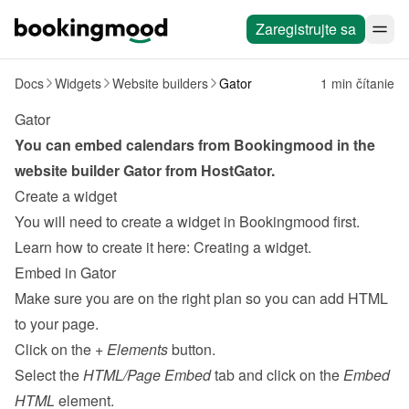
Zaregistrujte sa
Docs
Widgets
Website builders
Gator
1 min čítanie
Gator
You can embed calendars from Bookingmood in the 
website builder Gator from 
HostGator
.
Create a widget
You will need to create a widget in Bookingmood first. 
Learn how to create it here: 
Creating a widget
.
Embed in Gator
Make sure you are on the right plan so you can add HTML 
to your page.
Click on the 
+ Elements
 button.
Select the 
HTML/Page Embed
 tab and click on the 
Embed 
HTML
 element.