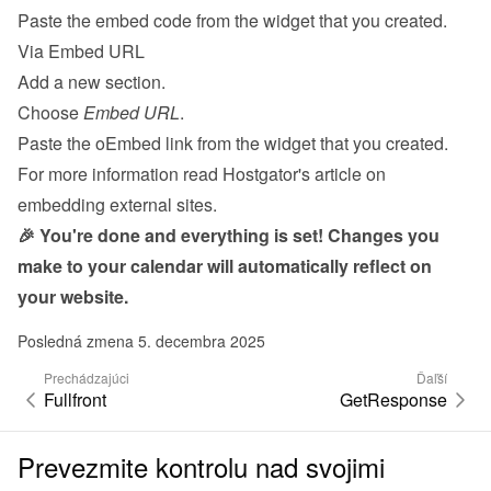
Paste the embed code from the 
widget
 that you created.
Via Embed URL
Add a new section.
Choose 
Embed URL
.
Paste the oEmbed link from the 
widget
 that you created.
For more information read 
Hostgator's article on 
embedding external sites
.
🎉 You're done and everything is set! Changes you 
make to your calendar will automatically reflect on 
your website.
Posledná zmena 5. decembra 2025
Prechádzajúci
Ďaľší
Fullfront
GetResponse
Prevezmite kontrolu nad svojimi