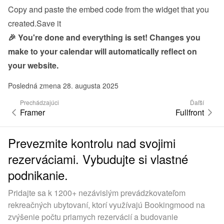
Copy and paste the embed code from the 
widget
 that you 
created.Save it
🎉 You're done and everything is set! Changes you 
make to your calendar will automatically reflect on 
your website.
Posledná zmena 28. augusta 2025
Prechádzajúci
Ďaľší
Framer
Fullfront
Prevezmite kontrolu nad svojimi
rezerváciami. Vybudujte si vlastné
podnikanie.
Pridajte sa k 1200+ nezávislým prevádzkovateľom
rekreačných ubytovaní, ktorí využívajú Bookingmood na
zvýšenie počtu priamych rezervácií a budovanie