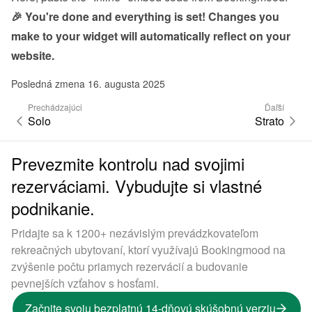
🎉 You're done and everything is set! Changes you 
make to your widget will automatically reflect on your 
website.
Posledná zmena 16. augusta 2025
Prechádzajúci
Ďaľší
Solo
Strato
Prevezmite kontrolu nad svojimi
rezerváciami. Vybudujte si vlastné
podnikanie.
Pridajte sa k 1200+ nezávislým prevádzkovateľom
rekreačných ubytovaní, ktorí využívajú Bookingmood na
zvýšenie počtu priamych rezervácií a budovanie
pevnejších vzťahov s hosťami.
Začnite svoju bezplatnú 14-dňovú skúšobnú verziu