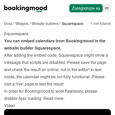
Zaregistrujte sa
Docs
Widgets
Website builders
Squarespace
1 min čítanie
Squarespace
You can embed calendars from Bookingmood in the 
website builder 
Squarespace
.
After adding the embed code, Squarespace might show a 
message that scripts are disabled. Please save the page 
and check the result on online, not in the editor! In test 
mode, the calendar might be not fully functional. Please 
visit a 'live' page to test the result.
In order for Bookingmood to work flawlessly, please 
disable Ajax loading. 
Read more
.
Video