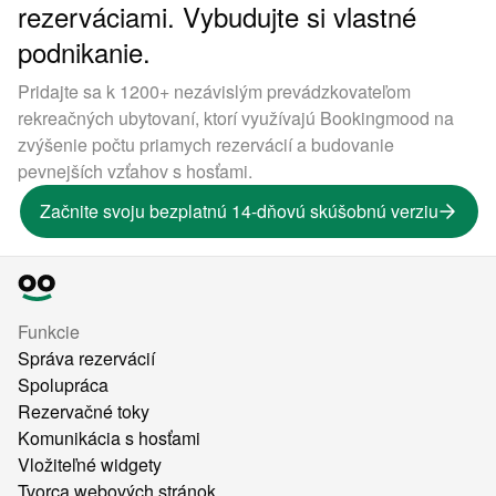
rezerváciami. Vybudujte si vlastné
podnikanie.
Pridajte sa k 1200+ nezávislým prevádzkovateľom
rekreačných ubytovaní, ktorí využívajú Bookingmood na
zvýšenie počtu priamych rezervácií a budovanie
pevnejších vzťahov s hosťami.
Začnite svoju bezplatnú 14-dňovú skúšobnú verziu
Funkcie
Správa rezervácií
Spolupráca
Rezervačné toky
Komunikácia s hosťami
Vložiteľné widgety
Tvorca webových stránok